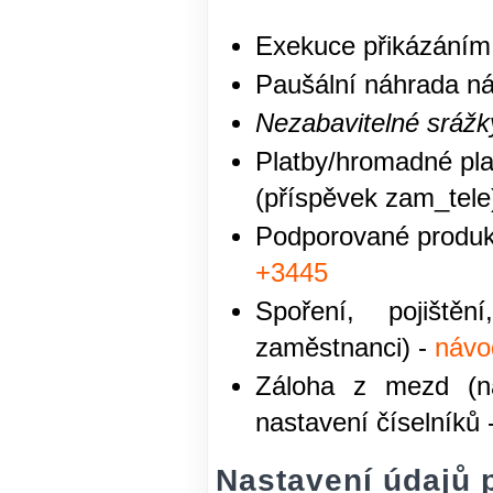
Exekuce přikázáním 
Paušální náhrada ná
Nezabavitelné srážk
Platby/hromadné platb
(příspěvek zam_tele
Podporované produk
+3445
Spoření, pojiště
zaměstnanci) -
návo
Záloha z mezd (na
nastavení číselníků 
Nastavení údajů 