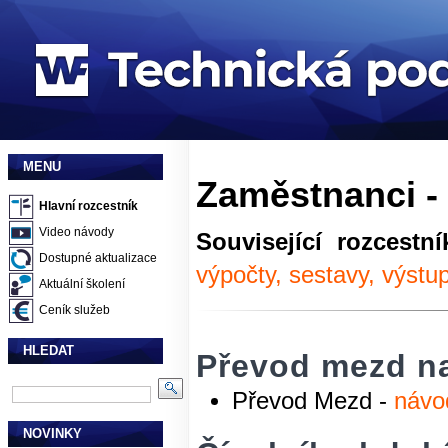
MENU
Zaměstnanci - 
Hlavní rozcestník
Video návody
Související rozcestní
Dostupné aktualizace
výpočty, sestavy, výstu
Aktuální školení
Ceník služeb
HLEDAT
Převod mezd na
Převod Mezd -
návo
NOVINKY