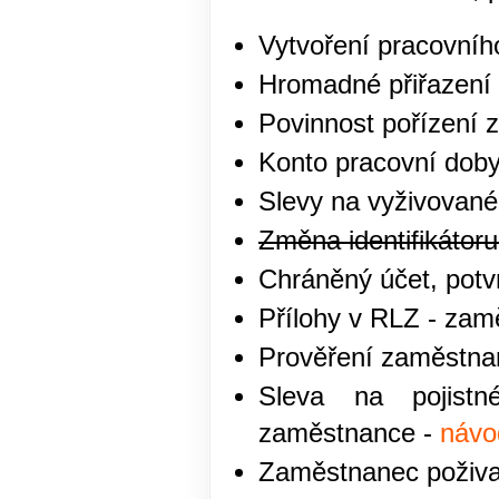
Vytvoření pracovníh
Hromadné přiřazení 
Povinnost pořízení 
Konto pracovní dob
Slevy na vyživované 
Změna identifikátoru
Chráněný účet, potv
Přílohy v RLZ - za
Prověření zaměstnan
Sleva na pojist
zaměstnance -
návo
Zaměstnanec poživa