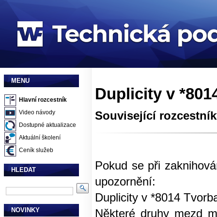
MENU
Duplicity v *80
Hlavní rozcestník
Video návody
Související rozcestní
Dostupné aktualizace
Aktuální školení
Ceník služeb
Pokud se při zaknihová
HLEDAT
upozornění:
Duplicity v *8014 Tvorb
NOVINKY
Některé druhy mezd ma