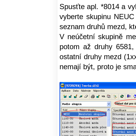
Spusťte apl. *8014 a vy
vyberte skupinu NEUC 
seznam druhů mezd, kte
V neúčetní skupině mez
potom až druhy 6581, 
ostatní druhy mezd (1x
nemají být, proto je sma