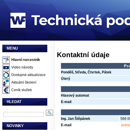
MENU
Kontaktní údaje
Hlavní rozcestník
Pr
Video návody
Pondělí, Středa, Čtvrtek, Pátek
Dostupné aktualizace
Úterý
Aktuální školení
Ceník služeb
Hlasový automat
HLEDAT
E-mail
Ing. Jan Štěpánek
566 65
E-mail
jedna
NOVINKY