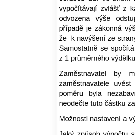
vypočítávají zvlášť z
odvozena výše odstu
případě je zákonná vý
že k navýšení ze strany
Samostatně se spočítá
z 1 průměrného výdělk
Zaměstnavatel by m
zaměstnavatele uvést
poměru byla nezabavit
neodečte tuto částku za
Možnosti nastavení a 
Jaký způsob výpočtu sr