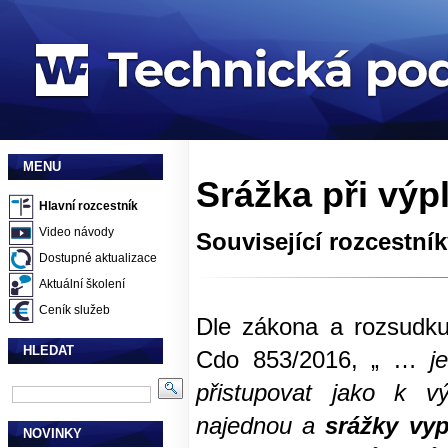
MENU
Srážka při výp
Hlavní rozcestník
Video návody
Související rozcestní
Dostupné aktualizace
Aktuální školení
Ceník služeb
Dle zákona a rozsudku
HLEDAT
Cdo 853/2016, „ …
j
přistupovat jako k v
najednou a
srážky vy
NOVINKY