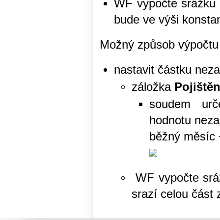
WF vypočte srážku 
bude ve výši konsta
Možný způsob výpočtu
nastavit částku nez
záložka
Pojištěn
soudem urč
hodnotu neza
běžný měsíc +
WF vypočte sráž
srazí celou část