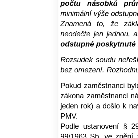
počtu násobků prů
minimální výše odstupné
Znamená to, že zák
neodečte jen jednou, 
odstupné poskytnuté 
Rozsudek soudu neřeší,
bez omezení. Rozhodnutí
Pokud zaměstnanci bylo
zákona zaměstnanci ná
jeden rok) a došlo k n
PMV.
Podle ustanovení § 2
99/1963 Sb. ve znění 