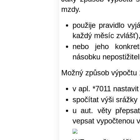
mzdy.
použije pravidlo vyj
každý měsíc zvlášť)
nebo jeho konkret
násobku nepostižitel
Možný způsob výpočtu 
v apl. *7011 nastavi
spočítat výši srážky
u aut. věty přepsa
vepsat vypočtenou vý