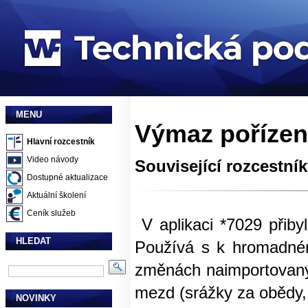
MENU
Výmaz pořízen
Hlavní rozcestník
Video návody
Související rozcestní
Dostupné aktualizace
Aktuální školení
Ceník služeb
V aplikaci *7029 přib
HLEDAT
Používá s k hromadné
změnách naimportovaný
mezd (srážky za obědy
NOVINKY