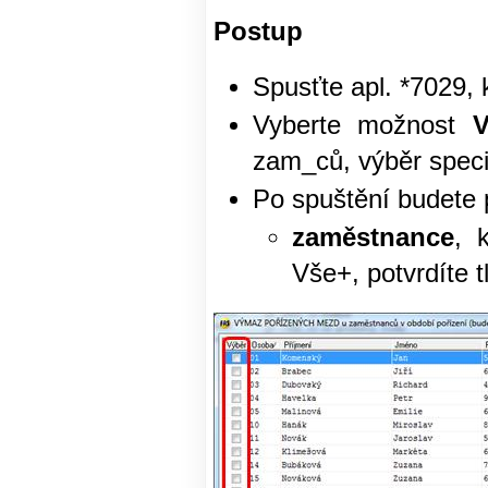
Postup
Spusťte apl. *7029, 
Vyberte možnost
V
zam_ců, výběr speci
Po spuštění budete 
zaměstnance
, 
Vše+, potvrdíte t