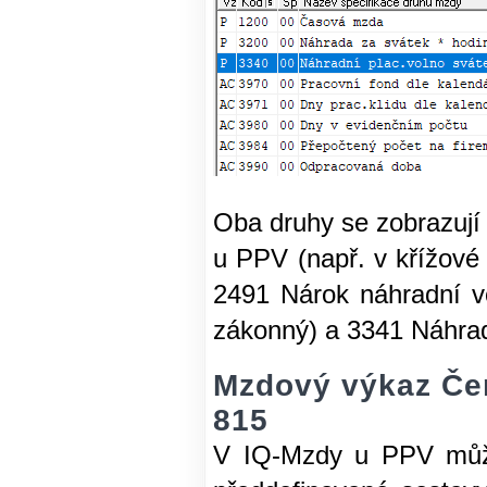
Oba druhy se zobrazují
u PPV (např. v křížov
2491 Nárok náhradní v
zákonný) a 3341 Náhrad
Mzdový výkaz Čer
815
V IQ-Mzdy u PPV může