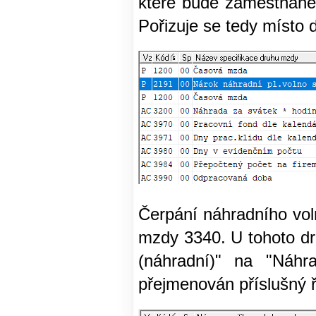
které bude zaměstnanec
Pořizuje se tedy místo 
Čerpání náhradního vol
mzdy 3340. U tohoto d
(náhradní)" na "Náhr
přejmenován příslušný 