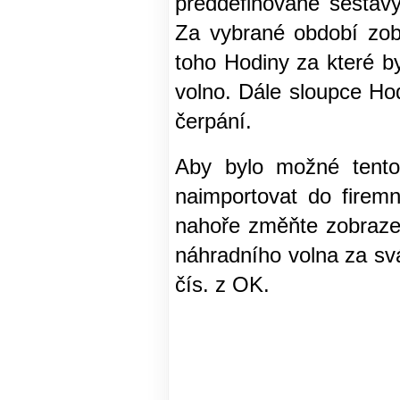
předdefinované sestav
Za vybrané období zob
toho Hodiny za které b
volno. Dále sloupce Ho
čerpání.
Aby bylo možné tento 
naimportovat do firemn
nahoře změňte zobraze
náhradního volna za svá
čís. z OK.