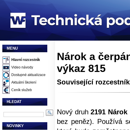
MENU
Nárok a čerpán
Hlavní rozcestník
výkaz 815
Video návody
Dostupné aktualizace
Související rozcestní
Aktuální školení
Ceník služeb
HLEDAT
Nový druh
2191 Nárok 
bez peněz). Používá s
NOVINKY