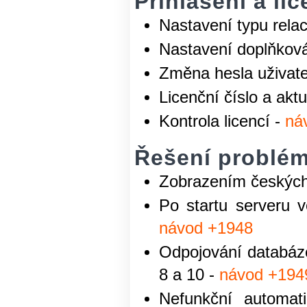
Přihlášení a li
Nastavení typu relace
Nastavení doplňková 
Změna hesla uživate
Licenční číslo a akt
Kontrola licencí -
ná
Řešení problé
Zobrazením českýc
Po startu serveru 
návod +1948
Odpojování databáz
8 a 10 -
návod +194
Nefunkční automat