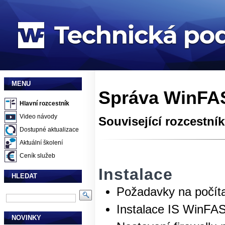
MENU
Správa WinFAS
Hlavní rozcestník
Video návody
Související rozcestní
Dostupné aktualizace
Aktuální školení
Ceník služeb
Instalace
HLEDAT
Požadavky na počít
Instalace IS WinFA
NOVINKY