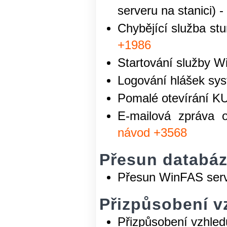
serveru na stanici) -
Chybějící služba s
+1986
Startování služby W
Logování hlášek sys
Pomalé otevírání KU
E-mailová zpráva o
návod +3568
Přesun databáz
Přesun WinFAS serve
Přizpůsobení v
Přizpůsobení vzhle