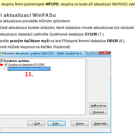
 skupinu firem pojmenujete
WFUPD
, skupina se bude při aktualizaci WinFASU vybí
i aktualizaci WinFASu
st aktualizace provádíte běžným způsobem.
části aktualizace budete dotázáni, které databáze chcete aktualizovat (viz obrázek 
aktualizace databází zatrhněte Systémové databáze
SYSOR
(7.).
epněte
pravým tlačítkem myši
na text Přístupné firemní databáze
FIROR
(8.).
tivně můžete klepnout na tlačítko Vlastnosti)