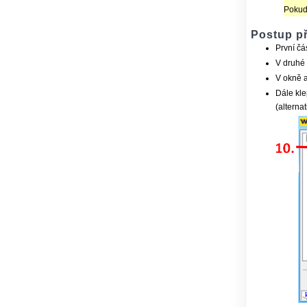
Pokud
Postup př
První čá
V druhé 
V okně 
Dále kl
(alterna