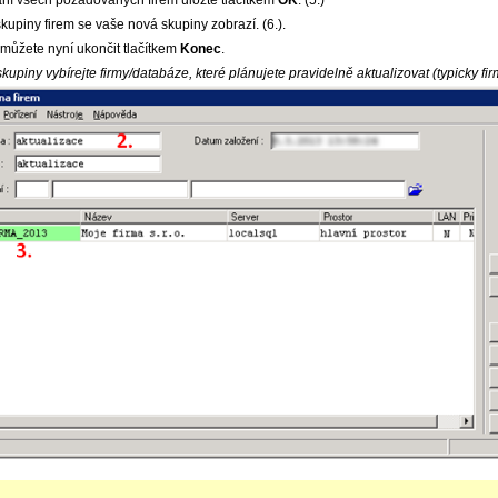
ní všech požadovaných firem uložte tlačítkem
OK
. (5.)
kupiny firem se vaše nová skupiny zobrazí. (6.).
 můžete nyní ukončit tlačítkem
Konec
.
skupiny vybírejte firmy/databáze, které plánujete pravidelně aktualizovat (typicky fi