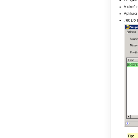
Po vybrá
V okně s
Aplikaci
Tip: Do 
Tip: