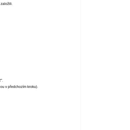
založili.
".
nou v předchozím kroku).