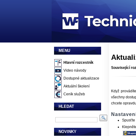
MENU
Aktual
Hlavní rozcestník
Související ro
Video návody
Dostupné aktualizace
Aktuální školení
Když provádíte
Ceník služeb
všechny dostup
chcete opravdu
HLEDAT
Nastavení
Spusťte 
Klepněte
NOVINKY