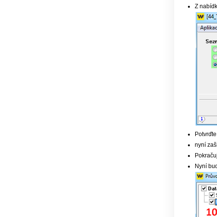
Z nabídky
Potvrďte
nyní zaš
Pokračuj
Nyní bud