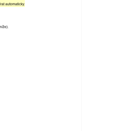
rat automaticky.
níže).