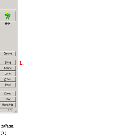
 zařadit.
(3.).