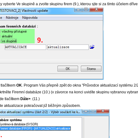
 vyberte Ve skupině a zvolte skupinu firem (9.), kterou sjte si za tímto účelem dříve 
 tlačítkem
OK
. Program Vás přepně zpět do okna "Průvodce aktualizací systému 2/2
krtněte Firemní databáze (10.) (v závorce na konci uvidíte skupinu vybranou vybra
te tlačítkem
Dále>
. (11.)
e aktualizace pokračovat již běžným způsobem.