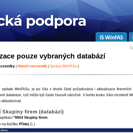
Č
izace pouze vybraných databází
zcestníky
|
Hlavní rozcestník
|
Správa WinFASu
|
 update WinFASu, je po Vás v druhé části požadována i aktualizace firemních d
né databáze, což může být často časově náročné. V tomto kroku Vám nicméně Wi
 aktualizovat.
 Skupiny firem (databází)
aplikaci
*9804 Skupiny firem
.
 na tlačítko
Přidej
(1.)