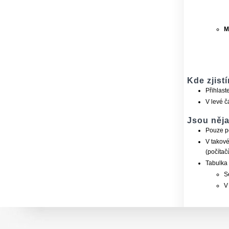
M
Kde zjist
Přihlast
V levé č
Jsou něja
Pouze po
V takové
(počítač
Tabulka 
S
V