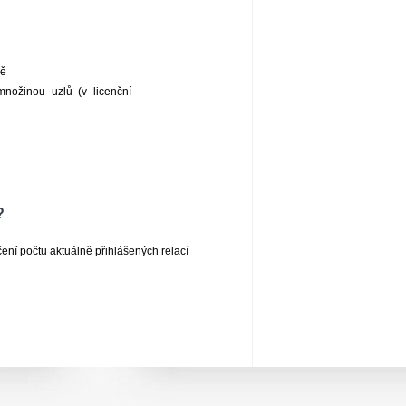
vě
nožinou uzlů (v licenční
?
ení počtu aktuálně přihlášených relací