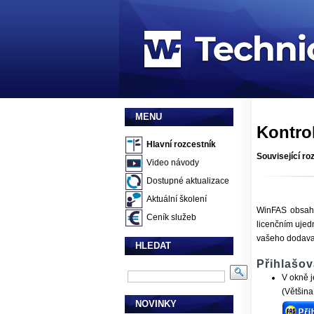
MENU
Kontrol
Hlavní rozcestník
Související ro
Video návody
Dostupné aktualizace
Aktuální školení
WinFAS obsahuj
Ceník služeb
licenčním ujed
vašeho dodavat
HLEDAT
Přihlašov
V okně j
(Většina
NOVINKY