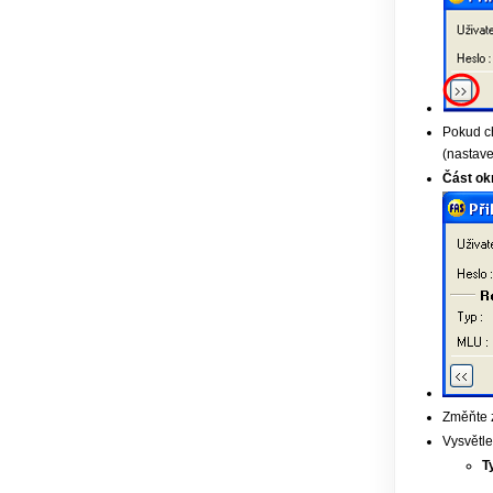
Pokud ch
(nastave
Část ok
Změňte z
Vysvětle
T