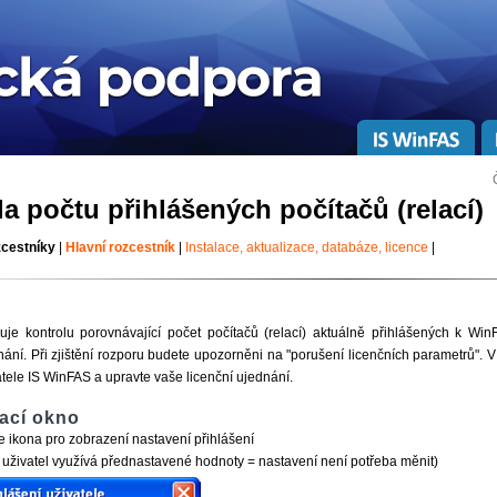
a počtu přihlášených počítačů (relací)
zcestníky
|
Hlavní rozcestník
|
Instalace, aktualizace, databáze, licence
|
e kontrolu porovnávající počet počítačů (relací) aktuálně přihlášených k WinF
nání. Při zjištění rozporu budete upozorněni na "porušení licenčních parametrů". 
ele IS WinFAS a upravte vaše licenční ujednání.
ací okno
e ikona pro zobrazení nastavení přihlášení
 uživatel využívá přednastavené hodnoty = nastavení není potřeba měnit)