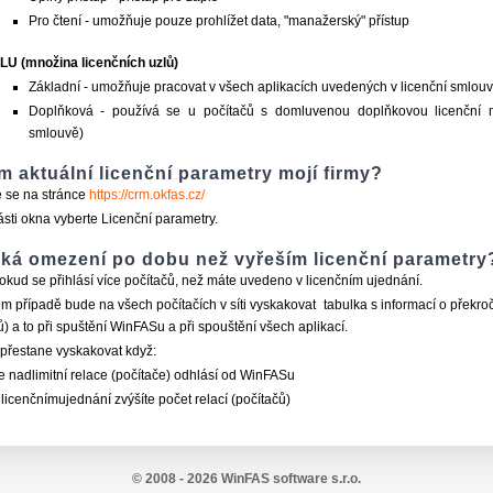
Pro čtení - umožňuje pouze prohlížet data, "manažerský" přístup
LU (množina licenčních uzlů)
Základní - umožňuje pracovat v všech aplikacích uvedených v licenční smlou
Doplňková - používá se u počítačů s domluvenou doplňkovou licenční m
smlouvě)
ím aktuální licenční parametry mojí firmy?
e se na stránce
https://crm.okfas.cz/
ásti okna vyberte Licenční parametry.
ká omezení po dobu než vyřeším licenční parametry
kud se přihlásí více počítačů, než máte uvedeno v licenčním ujednání.
m případě bude na všech počítačích v síti vyskakovat tabulka s informací o překroč
ů) a to při spuštění WinFASu a při spouštění všech aplikací.
přestane vyskakovat když:
e nadlimitní relace (počítače) odhlásí od WinFASu
 licenčnímujednání zvýšíte počet relací (počítačů)
© 2008 - 2026 WinFAS software s.r.o.