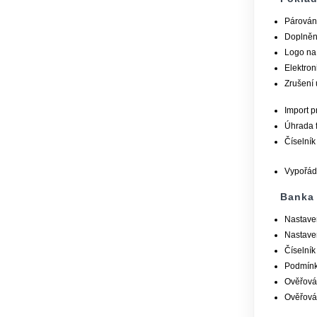
Párován
Doplnění
Logo na 
Elektron
Zrušení 
Import p
Úhrada f
Číselník 
Vypořádá
Banka
Nastave
Nastave
Číselník
Podmínk
Ověřová
Ověřová