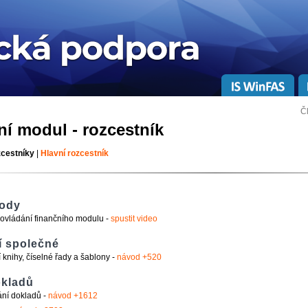
Č
ní modul - rozcestník
zcestníky
|
Hlavní rozcestník
ody
ovládání finančního modulu -
spustit video
í společné
 knihy, číselné řady a šablony -
návod +520
okladů
ní dokladů -
návod +1612