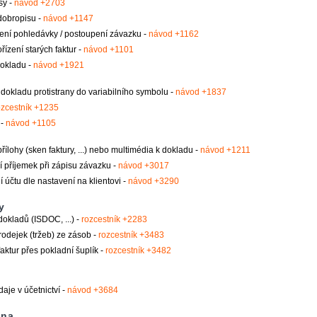
sy -
návod +2703
dobropisu -
návod +1147
ení pohledávky / postoupení závazku -
návod +1162
řízení starých faktur -
návod +1101
okladu -
návod +1921
 dokladu protistrany do variabilního symbolu -
návod +1837
ozcestník +1235
 -
návod +1105
přílohy (sken faktury, ...) nebo multimédia k dokladu -
návod +1211
 příjemek při zápisu závazku -
návod +3017
í účtu dle nastavení na klientovi -
návod +3290
y
dokladů (ISDOC, ...) -
rozcestník +2283
rodejek (tržeb) ze zásob -
rozcestník +3483
aktur přes pokladní šuplík -
rozcestník +3482
daje v účetnictví -
návod +3684
na