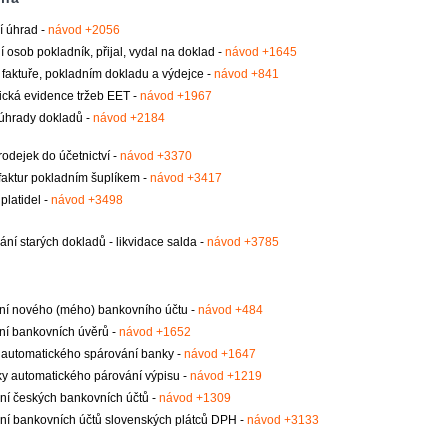
í úhrad -
návod +2056
 osob pokladník, přijal, vydal na doklad -
návod +1645
faktuře, pokladním dokladu a výdejce -
návod +841
ická evidence tržeb EET -
návod +1967
úhrady dokladů -
návod +2184
rodejek do účetnictví -
návod +3370
aktur pokladním šuplíkem -
návod +3417
platidel -
návod +3498
ní starých dokladů - likvidace salda -
návod +3785
ní nového (mého) bankovního účtu -
návod +484
ní bankovních úvěrů -
návod +1652
 automatického spárování banky -
návod +1647
y automatického párování výpisu -
návod +1219
ní českých bankovních účtů -
návod +1309
ní bankovních účtů slovenských plátců DPH -
návod +3133