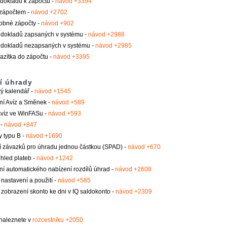
dokladů k zápočtu -
návod +3394
zápočtem -
návod +2702
obné zápočty -
návod +902
 dokladů zapsaných v systému -
návod +2988
 dokladů nezapsaných v systému -
návod +2985
razítka do zápočtu -
návod +3395
 úhrady
ý kalendář -
návod +1545
ní Avíz a Směnek -
návod +589
Avíz ve WinFASu -
návod +593
 -
návod +847
 typu B -
návod +1690
í závazků pro úhradu jednou částkou (SPAD) -
návod +670
hled plateb -
návod +1242
í automatického nabízení rozdílů úhrad -
návod +2608
 nastavení a použití -
návod +585
 zobrazení skonto ke dni v IQ saldokonto -
návod +2309
naleznete v
rozcestníku +2050