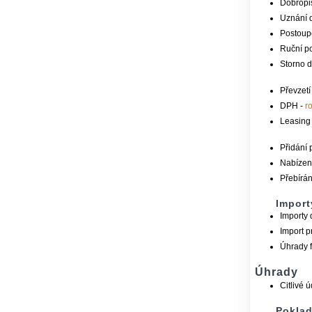
Dobropi
Uznání 
Postoup
Ruční po
Storno d
Převzetí
DPH -
r
Leasing
Přidání 
Nabízení
Přebírán
Import
Importy 
Import p
Úhrady f
Úhrady
Citlivé ú
Poklad