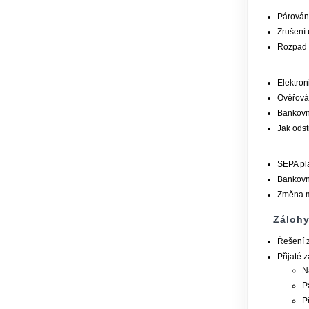
Párování
Zrušení 
Rozpad ú
Elektron
Ověřován
Bankovní
Jak odst
SEPA pl
Bankovní
Změna m
Záloh
Řešení z
Přijaté 
N
P
P