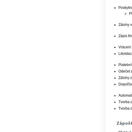
Poskytnu
P
Zálohy v
Zápis fin
Vrácení 
Likvidac
Platební
Odečet z
Zálohy z
Dopoříze
Automati
Tvorba 
Tvorba 
Zápočt