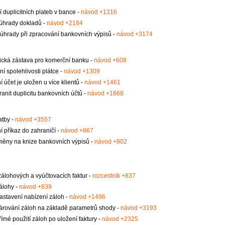
 duplicitních plateb v bance -
návod +1316
úhrady dokladů -
návod +2184
hrady při zpracování bankovních výpisů -
návod +3174
ická zástava pro komerční banku -
návod +608
í spolehlivosti plátce -
návod +1309
 účet je uložen u více klientů -
návod +1461
ranit duplicitu bankovních účtů -
návod +1668
atby -
návod +3557
 příkaz do zahraničí -
návod +867
ěny na knize bankovních výpisů -
návod +802
y
álohových a vyúčtovacích faktur -
rozcestník +837
zálohy -
návod +839
astavení nabízení záloh -
návod +1496
árování záloh na základě parametrů shody -
návod +3193
římé použití záloh po uložení faktury -
návod +2325