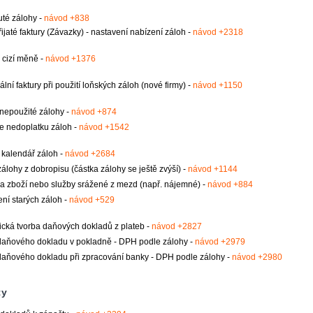
té zálohy -
návod +838
řijaté faktury (Závazky) - nastavení nabízení záloh -
návod +2318
 cizí měně -
návod +1376
ální faktury při použití loňských záloh (nové firmy) -
návod +1150
nepoužité zálohy -
návod +874
e nedoplatku záloh -
návod +1542
 kalendář záloh -
návod +2684
álohy z dobropisu (částka zálohy se ještě zvýší) -
návod +1144
a zboží nebo služby srážené z mezd (např. nájemné) -
návod +884
ní starých záloh -
návod +529
cká tvorba daňových dokladů z plateb -
návod +2827
daňového dokladu v pokladně - DPH podle zálohy -
návod +2979
daňového dokladu při zpracování banky - DPH podle zálohy -
návod +2980
y