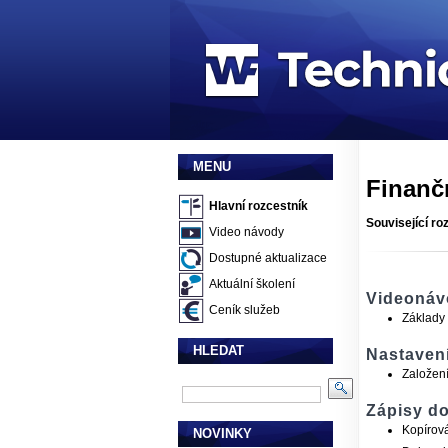
MENU
Finanč
Hlavní rozcestník
Související ro
Video návody
Dostupné aktualizace
Aktuální školení
Videonáv
Ceník služeb
Základy 
HLEDAT
Nastaven
Založení
Zápisy d
Kopírová
NOVINKY