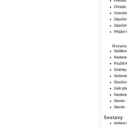
Přehled 
Úhrada 
Vícenás
Zápočet
Zápočet
Přidání 
Ostatní
Splátkov
Nastave
Použití 
Směnky
Složenky
Sloučen
Úvěr pře
Nastaven
Skonto -
Skonto -
Sestavy
sestavy 