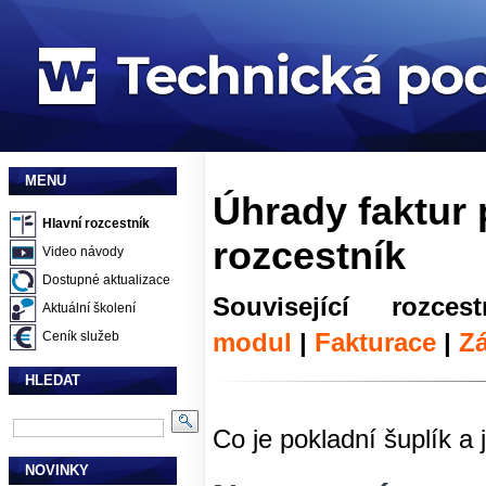
MENU
Úhrady faktur 
Hlavní rozcestník
rozcestník
Video návody
Dostupné aktualizace
Související rozc
Aktuální školení
modul
|
Fakturace
|
Z
Ceník služeb
HLEDAT
Co je pokladní šuplík a
NOVINKY