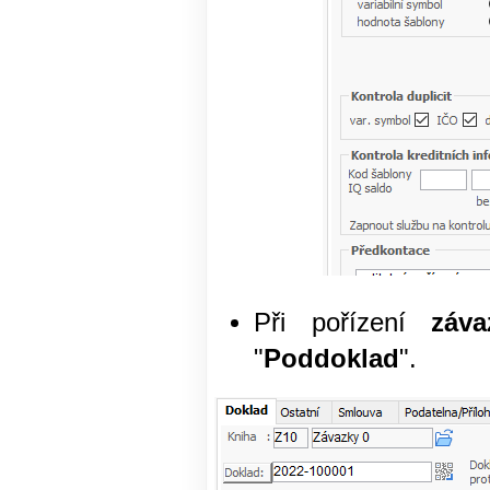
Při pořízení
záva
"
Poddoklad
".