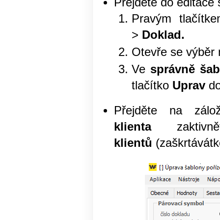
Přejděte do editace 
Pravým tlačítk
>
Doklad.
Otevře se výběr
Ve
správně šab
tlačítko
Uprav
do
Přejděte na zál
klienta
zaktivn
klientů
(zaškrtávátk