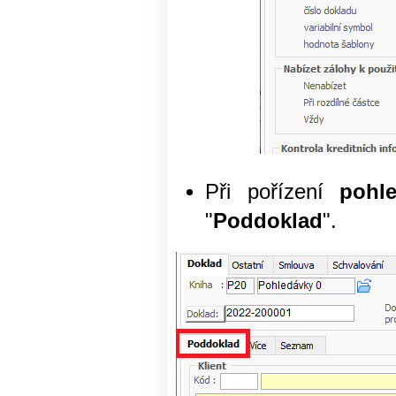
Při pořízení
pohl
"
Poddoklad
".