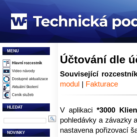
MENU
Účtování dle ú
Hlavní rozcestník
Video návody
Související rozcestní
Dostupné aktualizace
modul
|
Fakturace
Aktuální školení
Ceník služeb
HLEDAT
V aplikaci
*3000 Klien
pohledávky a závazky a 
nastavena pořizovací š
NOVINKY