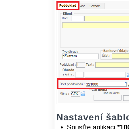
Nastavení šablo
Spusťte aplikaci
*10