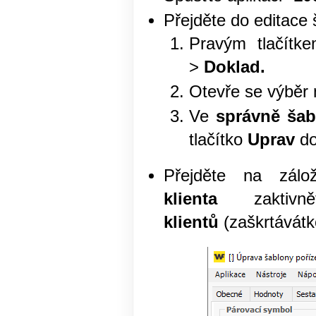
Přejděte do editace 
Pravým tlačítk
>
Doklad.
Otevře se výběr
Ve
správně šab
tlačítko
Uprav
do
Přejděte na zál
klienta
zaktivn
klientů
(zaškrtávátk