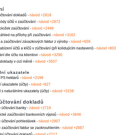
ní
 účtování dokladů -
návod +2818
ódy účtů v zaúčtování -
návod +2872
oložek zaúčtování -
návod +2448
áhled na přílohy při zaúčtování -
návod +3162
 a zaúčtování závazkových faktur z výroby -
návod +659
abízení účtů a klíčů v zúčtování (při kolidujícím nastavení) -
návod +803
ní dle účtu na klientovi -
návod +3290
doklady v cizí měně -
návod +3507
lní ukazatele
 PS hektarů -
návod +2198
í ukazatele (účty) -
návod +827
 s naturálními ukazately (účty) -
návod +3158
účtování dokladů
 účtování banky -
návod +2719
cké zaúčtování bankovních výpisů -
návod +3646
 účtování pohledávek -
návod +2807
zaúčtování faktur se zaokrouhlením -
návod +2887
ní účtování dokladů -
návod +2717