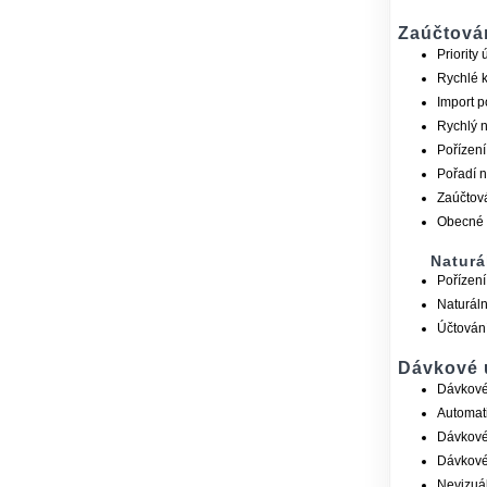
Zaúčtová
Priority
Rychlé k
Import p
Rychlý n
Pořízení
Pořadí n
Zaúčtová
Obecné 
Naturá
Pořízení
Naturáln
Účtování
Dávkové 
Dávkové
Automati
Dávkové
Dávkové 
Nevizuál