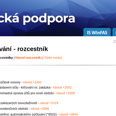
Č
ání - rozcestník
zcestníky
|
Hlavní rozcestník
|
Účetní modul
 účtové osnovy -
návod +2492
astavení účtu - klíčování vs. zakázka -
návod +3562
romadná úprava účtů pro nové období -
návod +3589
 zakázaných souvztažností -
návod +2319
 evidenčních období -
návod +2896
 definic automatického zúčtování (*8502) -
návod +3644