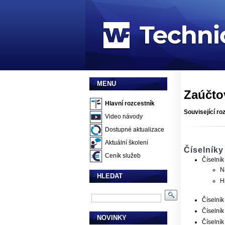
MENU
Zaúčtov
Hlavní rozcestník
Související ro
Video návody
Dostupné aktualizace
Aktuální školení
Číselníky
Ceník služeb
Číselník
N
HLEDAT
H
Číselník
Číselník
NOVINKY
Číselník