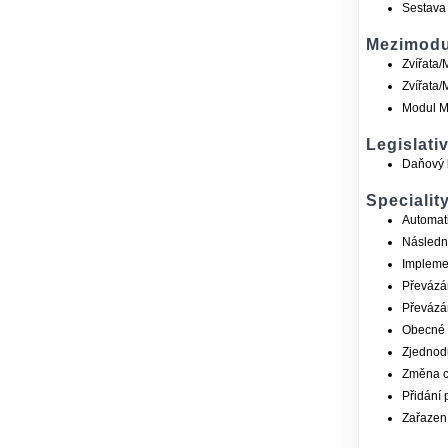
Sestava 
Mezimodu
Zvířata/
Zvířata/
Modul M
Legislati
Daňový 
Specialit
Automat
Následn
Implemen
Převázá
Převázán
Obecné 
Zjednod
Změna c
Přidání 
Zařazení