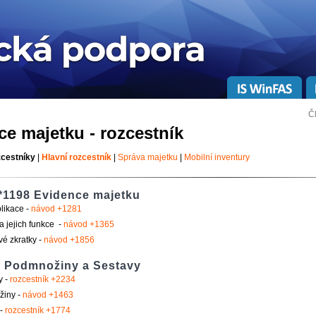
Č
ce majetku - rozcestník
zcestníky
|
Hlavní rozcestník
|
Správa majetku
|
Mobilní inventury
*1198 Evidence majetku
likace -
návod +1281
 a jejich funkce -
návod +1365
é zkratky -
návod +1856
, Podmnožiny a Sestavy
y -
rozcestník +2234
iny -
návod +1463
 -
rozcestník +1774