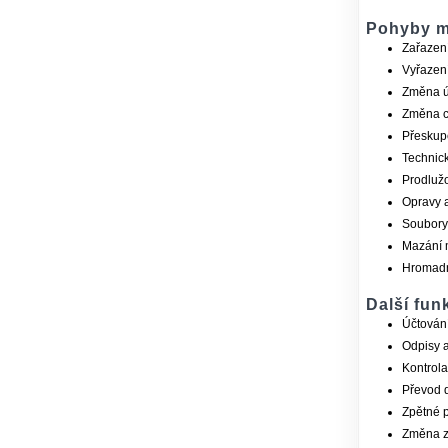
Pohyby m
Zařazení
Vyřazení
Změna ú
Změna c
Přeskup
Technic
Prodlužo
Opravy a
Soubory
Mazání 
Hromadn
Další fun
Účtování
Odpisy a
Kontrola 
Převod 
Zpětné p
Změna z