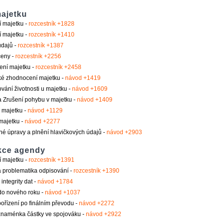
ajetku
 majetku -
rozcestník +1828
 majetku -
rozcestník +1410
dajů -
rozcestník +1387
eny -
rozcestník +2256
ení majetku -
rozcestník +2458
ké zhodnocení majetku -
návod +1419
vání životnosti u majetku -
návod +1609
 Zrušení pohybu v majetku -
návod +1409
 majetku -
návod +1129
majetku -
návod +2277
é úpravy a plnění hlavičkových údajů -
návod +2903
kce agendy
 majetku -
rozcestník +1391
 problematika odpisování -
rozcestník +1390
integrity dat -
návod +1784
do nového roku -
návod +1037
ořízení po finálním převodu -
návod +2272
naménka částky ve spojováku -
návod +2922