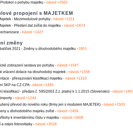
Protokol o pohybu majetku -
návod +2562
lové propojení s MAJETKEM
Majetek - Mezimodulové pohyby -
návod +1311
Majetek - Předání dat zvířat do majetku -
návod +1674
echanizace -
návod +1427
vní změny
balíček 2021 - Změny u dlouhodobého majetku
+2851
y
ické zobrazení sestavy po pohybu -
návod +1547
é vrácení dotace na dlouhodobý majetek -
návod +1556
tace - převazování klasifikací majetku -
návod +1310
ní SKP na CZ-CPA -
návod +1465
í klasifikací - předpis č. 595/2003 Z.z. platný k 1.1.2015 (Slovensko) -
návod +160
importy -
návod +1244
ušený převod do nového roku (firmy jen s modulem MAJETEK) -
návod +1503
eny u dlohodobého majeku zvířat -
návod +2459
přílohy k inventárnímu číslu v majetku -
návod +2609
 a odpis fotovoltaiky -
návod +3528