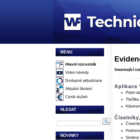
MENU
Eviden
Hlavní rozcestník
Související ro
Video návody
Dostupné aktualizace
Aplikace 
Aktuální školení
Popis ap
Ceník služeb
Tlačítka
Klávesov
HLEDAT
Číselníky
Číselník
Podmnož
NOVINKY
Sestavy