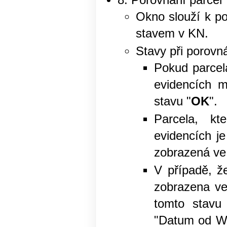
8. Porovnání parcel
Okno slouží k p
stavem v KN.
Stavy při porovn
Pokud parcel
evidencích m
stavu "
OK
".
Parcela, k
evidencích j
zobrazená ve
V případě, ž
zobrazena ve
tomto stavu
"Datum od WF