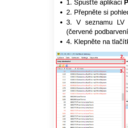
1. Spusťte aplikaci
P
2. Přepněte si pohle
3. V seznamu LV si
(červené podbarvení 
4. Klepněte na tlačít