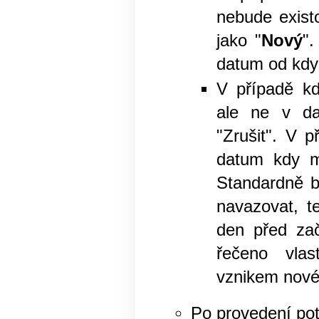
nebude exist
jako "
Nový
".
datum od kdy 
V případě kd
ale ne v da
"Zrušit". V p
datum kdy m
Standardně b
navazovat, t
den před zač
řečeno vlas
vznikem novéh
Po provedení pot