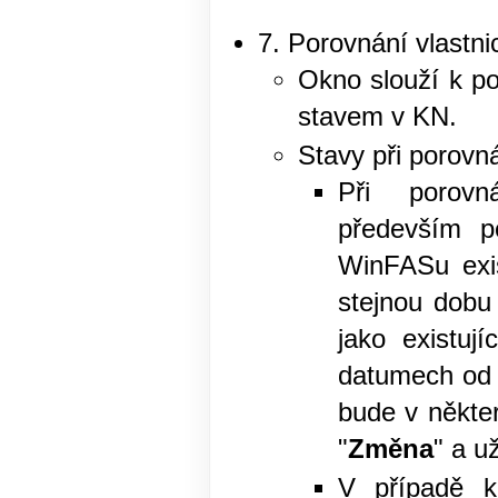
7. Porovnání vlastni
Okno slouží k p
stavem v KN.
Stavy při porovn
Při porovn
především p
WinFASu exist
stejnou dobu
jako existuj
datumech od 
bude v někte
"
Změna
" a u
V případě kd