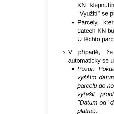
KN klepnutí
"Využití" se 
Parcely, kt
datech KN bu
U těchto parc
V případě, že
automaticky se uk
Pozor: Poku
vyšším datu
parcelu do no
vyřešit pro
"Datum od" d
platná).