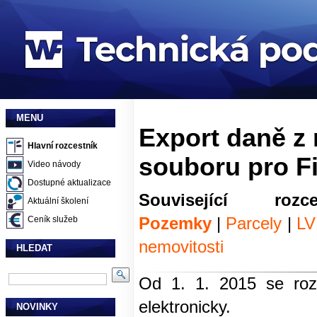
MENU
Export daně z 
Hlavní rozcestník
souboru pro F
Video návody
Dostupné aktualizace
Související r
Aktuální školení
Pozemky
|
Parcely
|
LV
Ceník služeb
nemovitosti
HLEDAT
Od 1. 1. 2015 se roz
elektronicky.
NOVINKY