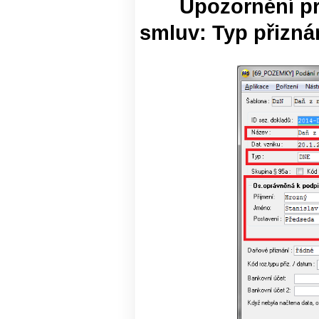
Upozornění pr
smluv: Typ přiznán