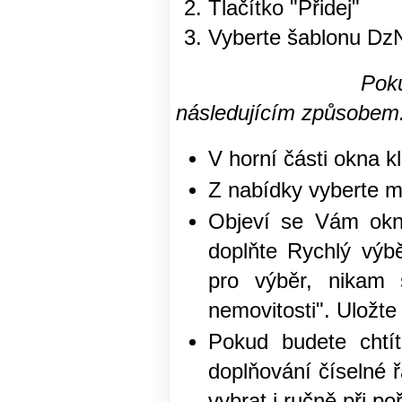
Tlačítko "Přidej"
Vyberte šablonu DzN
Pokud u Vás tato
následujícím způsobem
V horní části okna k
Z nabídky vyberte 
Objeví se Vám okn
doplňte Rychlý výbě
pro výběr, nikam
nemovitosti". Uložte
Pokud budete chtít
doplňování číselné 
vybrat i ručně při po