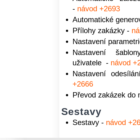
-
návod +2693
Automatické generov
Přílohy zakázky -
ná
Nastavení parametr
Nastavení šablo
uživatele -
návod +
Nastavení odesílá
+2666
Převod zakázek do 
Sestavy
Sestavy -
návod +2