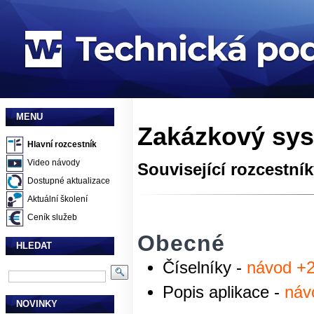
MENU
Zakázkový sys
Hlavní rozcestník
Video návody
Související rozcestní
Dostupné aktualizace
Aktuální školení
Ceník služeb
Obecné
HLEDAT
Číselníky -
návod +
Popis aplikace -
náv
NOVINKY