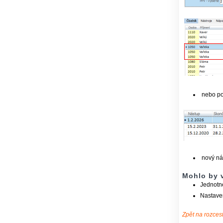
nebo po
nový ná
Mohlo by v
Jednotn
Nastave
Zpět na rozcest