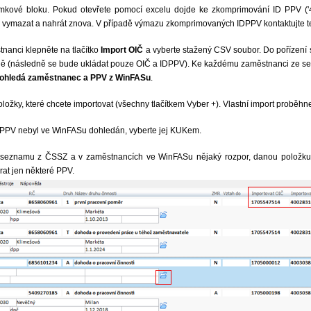
kové bloku. Pokud otevřete pomocí excelu dojde ke zkomprimování ID PPV ('4
é vymazat a nahrát znova. V případě výmazu zkomprimovaných IDPPV kontaktujte 
nanci klepněte na tlačítko
Import OIČ
a vyberte stažený CSV soubor. Do pořízení
ně (následně se bude ukládat pouze OIČ a IDPPV). Ke každému zaměstnanci ze 
dohledá zaměstnanec a PPV z WinFASu
.
oložky, které chcete importovat (všechny tlačítkem Vyber +). Vlastní import proběhne
 PPV nebyl ve WinFASu dohledán, vyberte jej KUKem.
seznamu z ČSSZ a v zaměstnancích ve WinFASu nějaký rozpor, danou položku o
rat jen některé PPV.