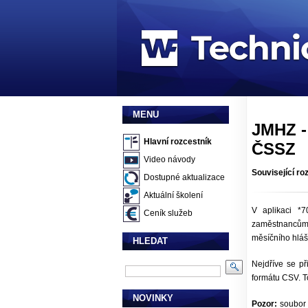
MENU
JMHZ -
Hlavní rozcestník
ČSSZ
Video návody
Související ro
Dostupné aktualizace
Aktuální školení
V aplikaci *
Ceník služeb
zaměstnancům o
měsíčního hlá
HLEDAT
Nejdříve se př
formátu CSV. T
NOVINKY
Pozor:
soubor j