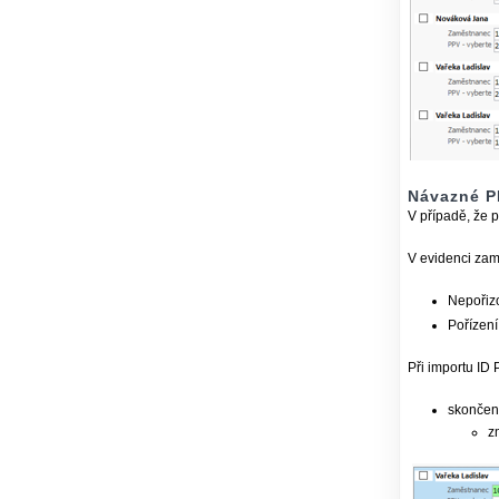
Návazné P
V případě, že 
V evidenci zam
Nepořizo
Pořízení
Při importu ID
skončen
z