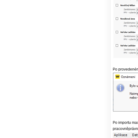
Po provedeném 
Po importu max
pracovněprávní