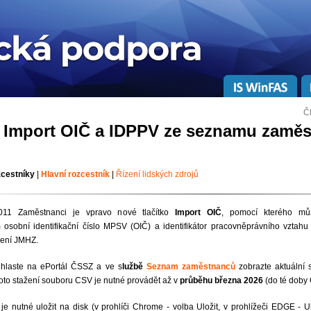
Č
 Import OIČ a IDPPV ze seznamu zaměs
zcestníky
|
Hlavní rozcestník
|
Řízení lidských zdrojů
7011 Zaměstnanci je vpravo nové tlačítko
Import OIČ
, pomocí kterého mů
sobní identifikační číslo MPSV (OIČ) a identifikátor pracovněprávního vztahu
šení JMHZ.
ihlaste na ePortál ČSSZ a ve s
lužbě
Seznam zaměstnanců
zobrazte aktuáln
oto stažení souboru CSV je nutné provádět až v
průběhu března 2026
(do té doby
e nutné uložit na disk (v prohlíči Chrome - volba Uložit, v prohlížeči EDGE - Ul