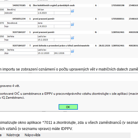
importu se zobrazení oznámení o počtu upravených vět v matričních datech zamě
imalizujte okno aplikace *7011 a zkontrolujte, zda u všech zaměstnanců (v sezna
ch vztahů (v seznamu vpravo) máte IDPPV.