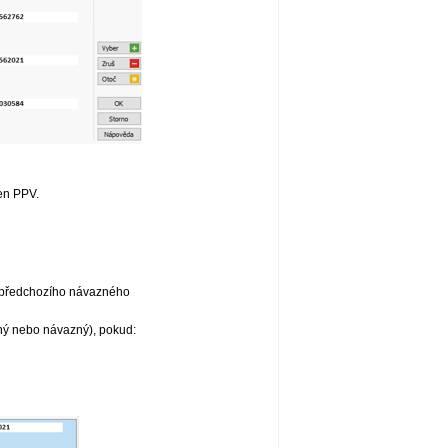
en PPV.
z předchozího návazného
ný nebo návazný), pokud: