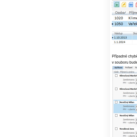
Případné chybě
v souboru budet