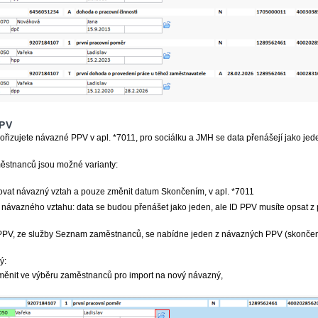
PV
pořizujete návazné PPV v apl. *7011, pro sociálku a JMH se data přenášejí jako jed
ěstnanců jsou možné varianty:
vat návazný vztah a pouze změnit datum Skončením, v apl. *7011
 návazného vztahu: data se budou přenášet jako jeden, ale ID PPV musíte opsat 
 PPV, ze služby Seznam zaměstnanců, se nabídne jeden z návazných PPV (skonče
ý:
měnit ve výběru zaměstnanců pro import na nový návazný,