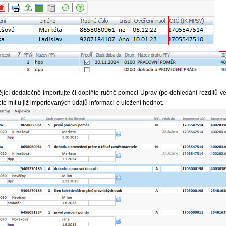
jící dodatečně importujte či doplňte ručně pomocí Uprav (po dohledání rozdílů v
e mít u již importovaných údajů informaci o uložení hodnot.