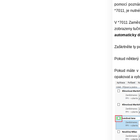
pomocí poznám
*7011, je nutn
V *7011 Zaměst
zobrazeny tuč
automaticky 
Zaškrtněte ty p
Pokud některý
Pokud máte v 
opakovat a vyb