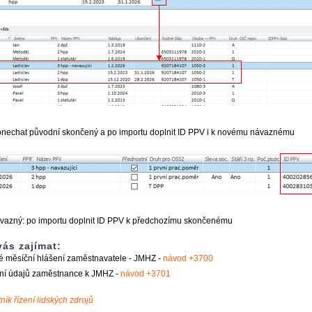
nechat původní skončený a po importu doplnit ID PPV i k novému návaznému
vazný: po importu doplnit ID PPV k předchozímu skončenému
ás zajímat:
é měsíční hlášení zaměstnavatele - JMHZ -
návod +3700
ní údajů zaměstnance k JMHZ -
návod +3701
ník řízení lidských zdrojů