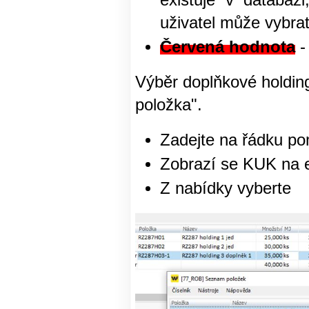
existuje v databáz
uživatel může vybrat
Červená hodnota
-
Výběr doplňkové holding
položka".
Zadejte na řádku po
Zobrazí se KUK na e
Z nabídky vyberte