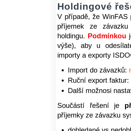
Holdingové řeš
V případě, že WinFAS p
příjemek ze závazku 
holdingu.
Podmínkou
výše), aby u odesílat
importy a exporty ISDO
Import do závazků:
Ruční export faktur:
Další možnosi nasta
Součástí řešení je
p
příjemky ze závazku sy
dohledané vs nedohl