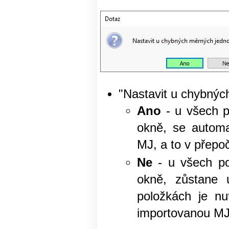
"Nastavit u chybnýc
Ano
- u všech p
okně, se automat
MJ, a to v přepo
Ne
- u všech po
okně, zůstane 
položkách je nu
importovanou MJ