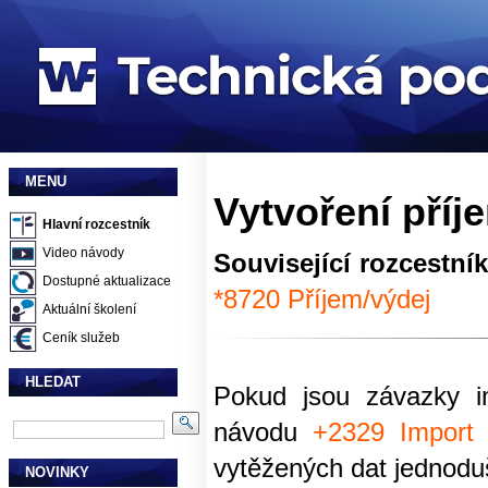
MENU
Vytvoření příj
Hlavní rozcestník
Video návody
Související rozcestní
Dostupné aktualizace
*8720 Příjem/výdej
Aktuální školení
Ceník služeb
HLEDAT
Pokud jsou závazky 
návodu
+2329 Import
vytěžených dat jednoduš
NOVINKY