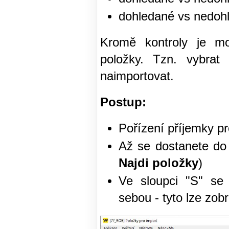
dohledané vs nedoh
Kromě kontroly je mož
položky. Tzn. vybrat
naimportovat.
Postup:
Pořízení příjemky p
Až se dostanete d
Najdi položky
)
Ve sloupci "S" se 
sebou - tyto lze zobr