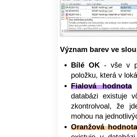
Význam barev ve slou
Bílé OK
- vše v po
položku, která v loká
Fialová hodnota
-
databázi existuje v
zkontrolvoal, že j
mohou na jednotlivých
Oranžová hodnot