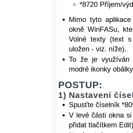
*8720 Příjem/výd
Mimo tyto aplikace
okně WinFASu, kter
Volné texty (text s
uložen - viz. níže).
To že je využíván 
modré ikonky obálky 
POSTUP:
1) Nastavení číse
Spusťte číselník *80
V levé části okna s
přidat tlačítkem Edit)