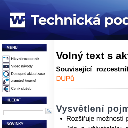
MENU
Volný text s ak
Hlavní rozcestník
Video návody
Související rozcestní
Dostupné aktualizace
DUPů
Aktuální školení
Ceník služeb
HLEDAT
Vysvětlení pojm
Rozšiřuje možnosti 
NOVINKY