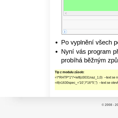
Po vyplnění všech p
Nyní vás program př
probíhá běžným zp
Tip z modulu zásob:
='/*RHTP*1*/'+left(c0031naz_1,0) --text se ne
=if(n1630spec_='10','/*16*5','') --text se otev
© 2008 - 2