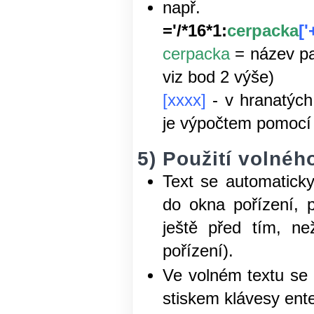
n
='/*16*1:
cerpacka
[
cerpacka
= název pa
viz bod 2 výše)
[xxxx]
- v hranatých
je výpočtem pomoc
5) Použití volnéh
Text se automatick
do okna pořízení, p
ještě před tím, n
pořízení).
Ve volném textu se 
stiskem klávesy ente