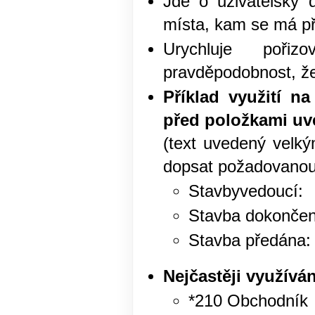
Jde o uživatelsky d
místa, kam se má př
Urychluje poři
pravděpodobnost, že
Příklad využití na
před položkami uv
(text uvedený velký
dopsat požadovanou
Stavbyvedo
Stavba dokonč
Stavba před
Nejčastěji využívá
*210 Obchodník