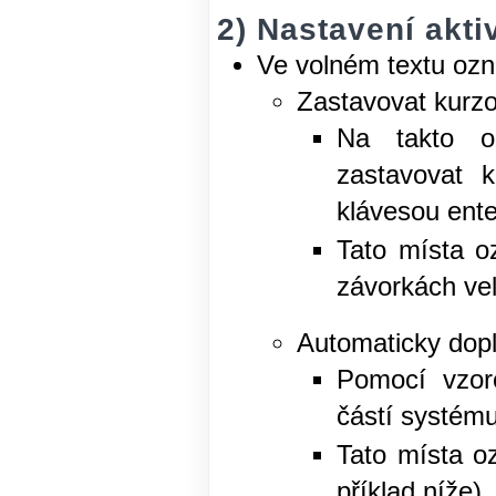
2) Nastavení akti
Ve volném textu ozn
Zastavovat kurzo
Na takto o
zastavovat k
klávesou ente
Tato místa o
závorkách ve
Automaticky dop
Pomocí vzorc
částí systému 
Tato místa o
příklad níže)