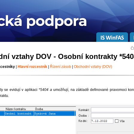
Č
ní vztahy DOV - Osobní kontrakty *540
zcestníky
|
Hlavní rozcestník
|
Řízení zásob
|
Obchodní vztahy (DOV)
ty se evidují v aplikaci
*5404 a
umožňují, na základě definované pravomoci kon
raktu.