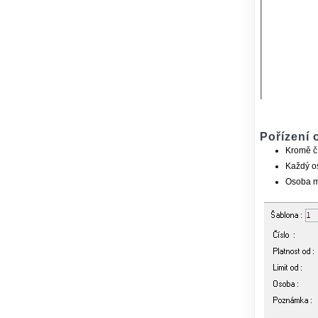
Pořízení
Kromě čí
Každý os
Osoba mu