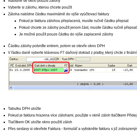
Nabídne se okno použití zálohy
Vyberte si zálohu, kterou chcete použít
Záloha nabídne částku maximálně do výše vyúčtovací faktury
Pokud je faktura zálohou přeplacená, musíte ručně částku přepsat
Pokud chcete ze zálohy použít jenom část, musíte částku ručně přepsat
Je možné použít pouze částku do výše zaplacené zálohy
Částku zálohy potvrďte entrem, potom se otevře okno DPH
V řádku daně vyberte klávesou F7 daňový doklad z platby, který chcte z finální 
Tabulku DPH uložte
Pokud je faktura hrazena více zálohami, použijte v okně záloh tlačítkem Přidej 
Tlačítkem OK uložte okno použití záloh
Přes sestavy si otevřete Faktura - formulář a vytiskněte fakturu s již zobraze