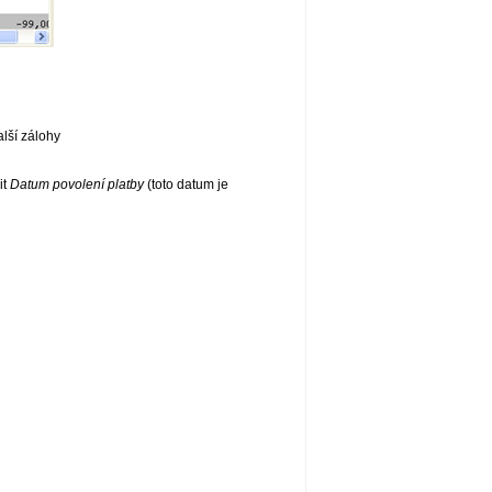
alší zálohy
it
Datum povolení platby
(toto datum je