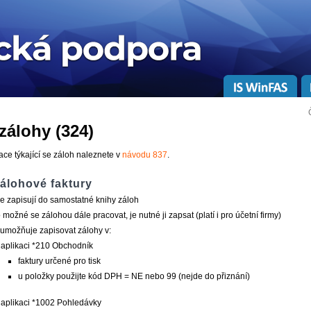
 zálohy (324)
ce týkající se záloh naleznete v
návodu 837
.
zálohové faktury
e zapisují do samostatné knihy záloh
 možné se zálohou dále pracovat, je nutné ji zapsat (platí i pro účetní firmy)
umožňuje zapisovat zálohy v:
 aplikaci *210 Obchodník
faktury určené pro tisk
u položky použijte kód DPH = NE nebo 99 (nejde do přiznání)
 aplikaci *1002 Pohledávky