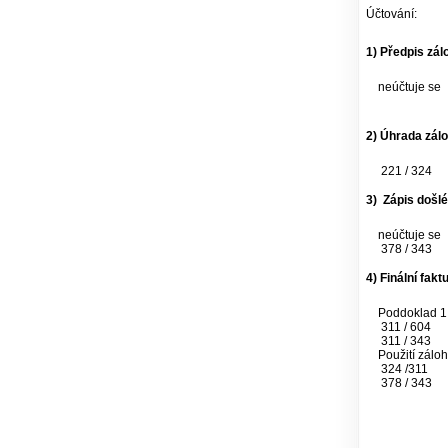
Účtování:
1) Předpis zál
neúčtuje se
2) Úhrada zál
221 / 324
3) Zápis došl
neúčtuje se
378 / 343
4) Finální fakt
Poddoklad 1
311 / 604
311 / 343
Použití zálo
324 /311
378 / 343