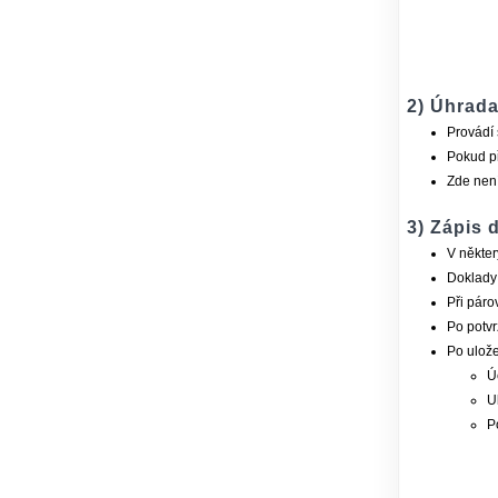
2) Úhrada
Provádí 
Pokud př
Zde není
3) Zápis 
V někter
Doklady 
Při páro
Po potvr
Po ulože
Ú
U
P