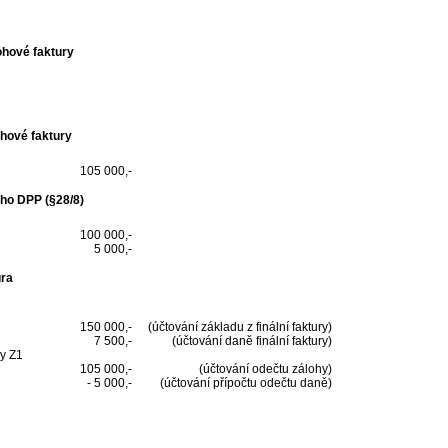
ohové faktury
ohové faktury
105 000,-
ého DPP (§28/8)
100 000,-
5 000,-
ura
150 000,-
(účtování základu z finální faktury)
7 500,-
(účtování daně finální faktury)
hy Z1
105 000,-
(účtování odečtu zálohy)
- 5 000,-
(účtování přípočtu odečtu daně)