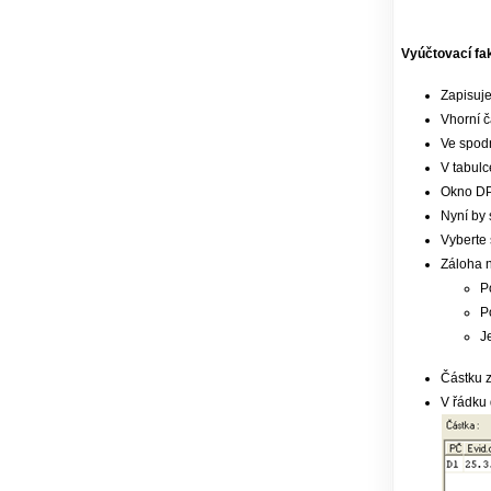
Vyúčtovací fa
Zapisuje
Vhorní č
Ve spodn
V tabulc
Okno DP
Nyní by 
Vyberte 
Záloha n
P
P
J
Částku z
V řádku 