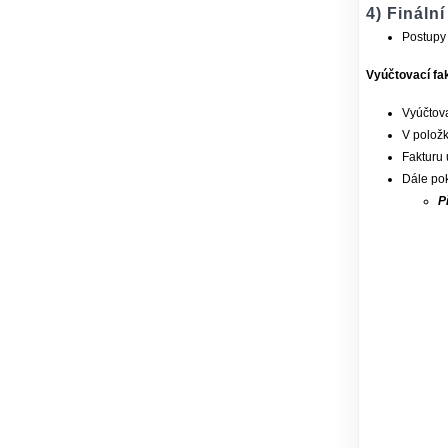
4) Fináln
Postupy 
Vyúčtovací fa
Vyúčtova
V polož
Fakturu 
Dále pok
P