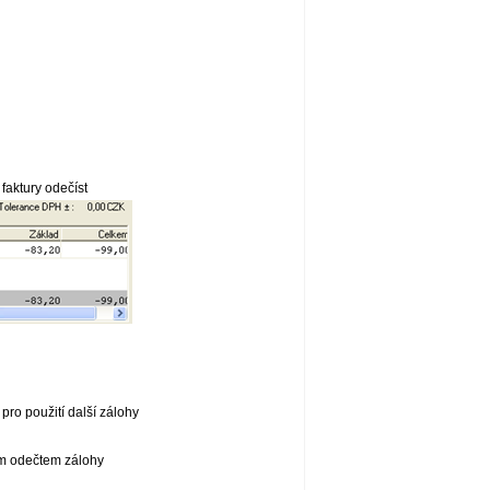
faktury odečíst
pro použití další zálohy
ným odečtem zálohy