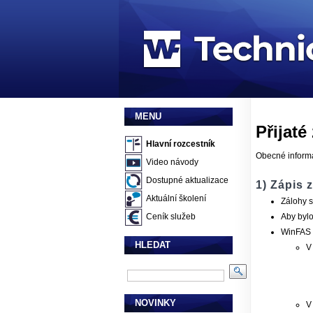
MENU
Přijaté
Hlavní rozcestník
Obecné informa
Video návody
Dostupné aktualizace
1) Zápis 
Aktuální školení
Zálohy s
Aby bylo
Ceník služeb
WinFAS 
HLEDAT
V
NOVINKY
V