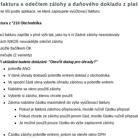
í faktura s odečtem zálohy a daňového dokladu z pla
se liší podle aplikace, ve které zapisujete vyúčtovací fakturu:
ktura z *210 Obchodníka
cí fakturu zapište v plné výši tak, jako by k ní žádné zálohy neexistovaly
kách NIKDE neuvádějte odečet zálohy
uložte tlačítkem OK
račujte (2 varianty)
ři ukládání budete dotázáni: "Otevřít dialog pro úhrady?"
potvrďte ANO
V okně úhrady dokladů potvrďte entrem doklad z obchodníka
Ve spodní části okna vyberte úhradu zálohou a potvrďte entrem
Nabídne se okno použití zálohy
Vyberte si zálohu, kterou chcete použít
Záloha nabídne částku maximálně do výše vyúčtovací faktury
Pokud je faktura zálohou přeplacená, musíte ručně částku přepsat
Pokud chcete ze zálohy použít jenom část, musíte částku ručně přepsat
Je možné použít pouze částku do výše zaplacené zálohy
Částku zálohy potvrďte entrem, potom se otevře okno DPH