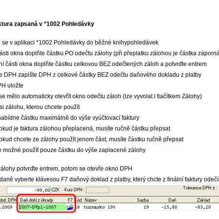
ktura zapsaná v *1002 Pohledávky
 se v aplikaci *1002 Pohledávky do běžné knihypohledávek
ásti okna doplňte částku PO odečtu zálohy (při přeplatku zálohou je částka záporn
í části okna doplňte částku celkovou BEZ odečtených záloh a potvrďte entrem
e DPH zapište DPH z celkové částky BEZ odečtu daňového dokladu z platby
H uložte
se mělo automaticky otevřít okno odečtu záloh (lze vyvolat i tlačítkem Zálohy)
si zálohu, kterou chcete použít
abídne částku maximálně do výše vyúčtovací faktury
okud je faktura zálohou přeplacená, musíte ručně částku přepsat
okud chcete ze zálohy použít jenom část, musíte částku ručně přepsat
e možné použít pouze částku do výše zaplacené zálohy
álohy potvrďte entrem, potom se otevře okno DPH
daně vyberte klávesou F7 daňový doklad z platby, který chcte z finální faktury odečí