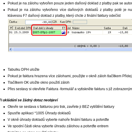
Pokud je na zálohu vytvořen pouze jeden daňový doklad z platby pak se auto
Pokud je na zálohu vytvořeno více daňových dokladů z platby poté je n
klávesou F7 daňový doklad z platby, který chcte z finální faktury odečíst
Tabulku DPH uložte
Pokud je faktura hrazena více zálohami, použijte v okně záloh tlačítkem Přidej 
Tlačítkem OK uložte okno použití záloh
Přes sestavy si otevřete Faktura -formulář a vytiskněte fakturu s již zobrazen
ři ukládání se žádný dotaz neobjeví
Otevře se sestava s fakturou pro tisk, zavřete ji BEZ vytištění faktury
Spusťte aplikaci *1005 Úhrady dokladů
V okně úhrady dokladů vyberte nahoře finální fakturu a potvrďte
Ve spodní části okna vyberte úhradu zálohou a potvrďte entrem