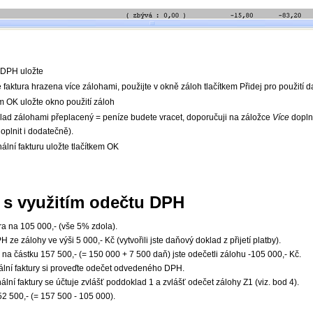
 DPH uložte
 faktura hrazena více zálohami, použijte v okně záloh tlačítkem Přidej pro použití d
m OK uložte okno použití záloh
klad zálohami přeplacený = peníze budete vracet, doporučuji na záložce
Více
dopln
plnit i dodatečně).
nální fakturu uložte tlačítkem OK
d s využitím odečtu DPH
ra na 105 000,- (vše 5% zdola).
 ze zálohy ve výši 5 000,- Kč (vytvořili jste daňový doklad z přijetí platby).
ry na částku 157 500,- (= 150 000 + 7 500 daň) jste odečetli zálohu -105 000,- Kč.
nální faktury si proveďte odečet odvedeného DPH.
nální faktury se účtuje zvlášť poddoklad 1 a zvlášť odečet zálohy Z1 (viz. bod 4).
52 500,- (= 157 500 - 105 000).