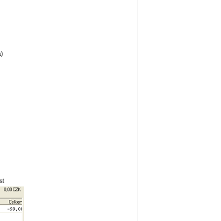
á)
st