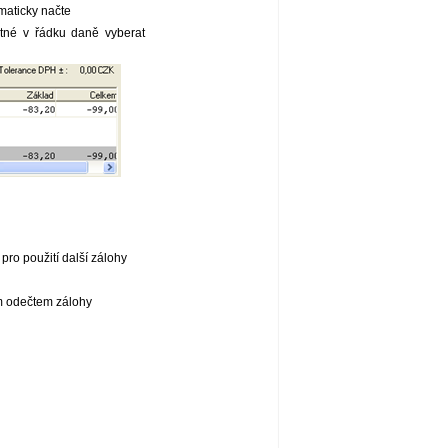
maticky načte
utné v řádku daně vyberat
pro použití další zálohy
ým odečtem zálohy