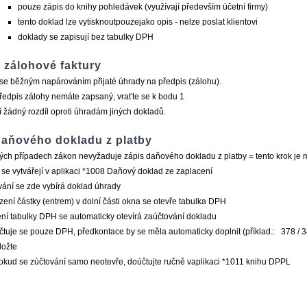
pouze zápis do knihy pohledávek (využívají především účetní firmy)
tento doklad lze vytisknoutpouzejako opis - nelze poslat klientovi
doklady se zapisují bez tabulky DPH
 zálohové faktury
se běžným napárováním přijaté úhrady na předpis (zálohu).
edpis zálohy nemáte zapsaný, vraťte se k bodu 1
 žádný rozdíl oproti úhradám jiných dokladů.
daňového dokladu z platby
ých případech zákon nevyžaduje zápis daňového dokladu z platby = tento krok je 
se vytvářejí v aplikaci *1008 Daňový doklad ze zaplacení
vání se zde vybírá doklad úhrady
zení částky (entrem) v dolní části okna se otevře tabulka DPH
ní tabulky DPH se automaticky otevírá zaúčtování dokladu
čtuje se pouze DPH, předkontace by se měla automaticky doplnit (příklad.: 378 / 3
ložte
okud se zúčtování samo neotevře, doúčtujte ručně vaplikaci *1011 knihu DPPL