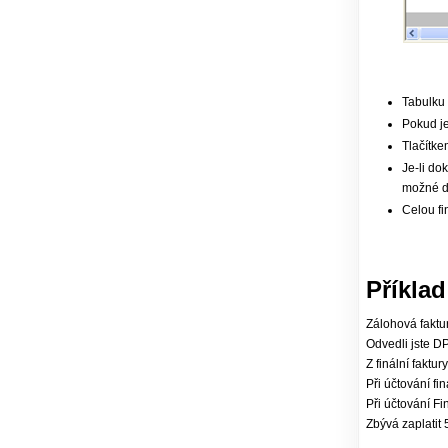
Tabulku
Pokud je
Tlačítke
Je-li do
možné do
Celou fi
Příkla
Zálohová faktu
Odvedli jste DPH
Z finální faktu
Při účtování fi
Při účtování Fi
Zbývá zaplatit 