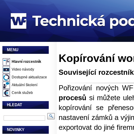
MENU
Kopírování wo
Hlavní rozcestník
Video návody
Související rozcestní
Dostupné aktualizace
Aktuální školení
Pořizování nových WF
Ceník služeb
procesů
si můžete uleh
HLEDAT
kopírování se přenes
nastavení zámků a výji
exportovat do jiné firem
NOVINKY