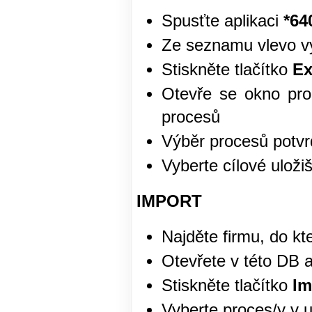
Spusťte aplikaci
*64
Ze seznamu vlevo vy
Stiskněte tlačítko
Ex
Otevře se okno pro
procesů
Výběr procesů potvr
Vyberte cílové uloži
IMPORT
Najděte firmu, do k
Otevřete v této DB 
Stiskněte tlačítko
Im
Vyberte proces/y v 