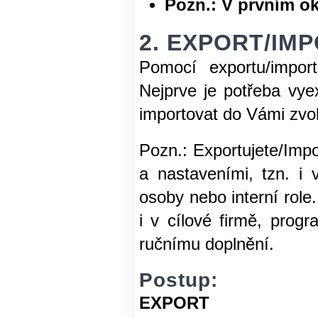
Pozn.: V prvním ok
2. EXPORT/I
Pomocí exportu/impor
Nejprve je potřeba vye
importovat do Vámi zvo
Pozn.: Exportujete/Impo
a nastaveními, tzn. i
osoby nebo interní role
i v cílové firmě, pro
ručnímu doplnění.
Postup:
EXPORT