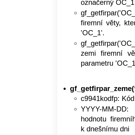
označerný OC_1
gf_getfirpar('OC
firemní věty, kt
'OC_1'.
gf_getfirpar('OC_
zemi firemní vě
parametru 'OC_1
gf_getfirpar_zeme
c9941kodfp: Kód
YYYY-MM-DD: 
hodnotu firemní
k dnešnímu dni