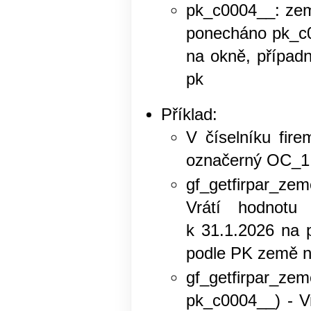
pk_c0004__: zem
ponecháno pk_c0
na okně, případ
pk
Příklad:
V číselníku fir
označerný OC_1
gf_getfirpar_z
Vrátí hodnotu
k 31.1.2026 na 
podle PK země n
gf_getfirpar_
pk_c0004__) - Vr