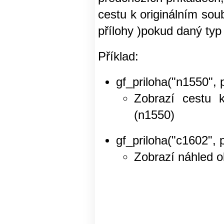
cestu k originálním s
přílohy )pokud daný typ
Příklad:
gf_priloha("n1550",
Zobrazí cestu 
(n1550)
gf_priloha("c1602"
Zobrazí náhled o