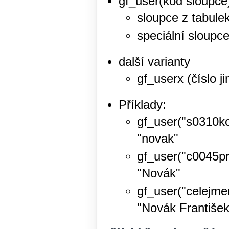
gf_user(kód sloupc
sloupce z tabule
speciální sloupc
další varianty
gf_userx (číslo j
Příklady:
gf_user("s0310ko
"novak"
gf_user("c0045p
"Novák"
gf_user("celejm
"Novák František