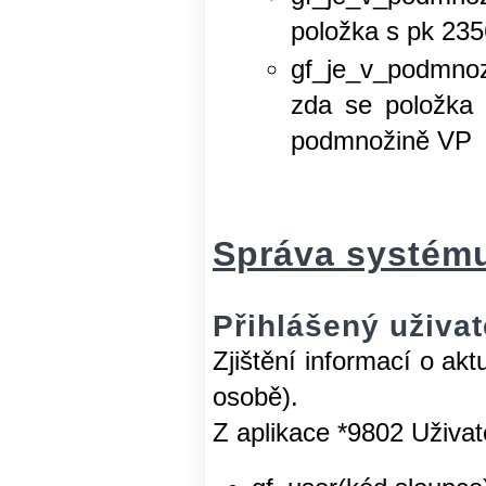
položka s pk 23
gf_je_v_podmnoz
zda se položka 
podmnožině VP
Správa systém
Přihlášený uživate
Zjištění informací o ak
osobě).
Z aplikace *9802 Uživat