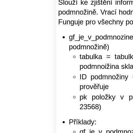
Slouží ke zjištění inf
podmnožině. Vrací hodn
Funguje pro všechny p
gf_je_v_podmnozin
podmnožině)
tabulka = tabul
podmnoižina skl
ID podmnožiny =
prověřuje
pk položky v p
23568)
Příklady:
gf_je_v_podmnozi