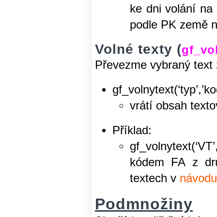
ke dni volání n
podle PK země n
Volné texty (
gf_vo
Převezme vybraný text z
gf_volnytext(‘typ’,’ko
vrátí obsah text
Příklad:
gf_volnytext(‘V
kódem FA z dru
textech v
návodu
Podmnožiny