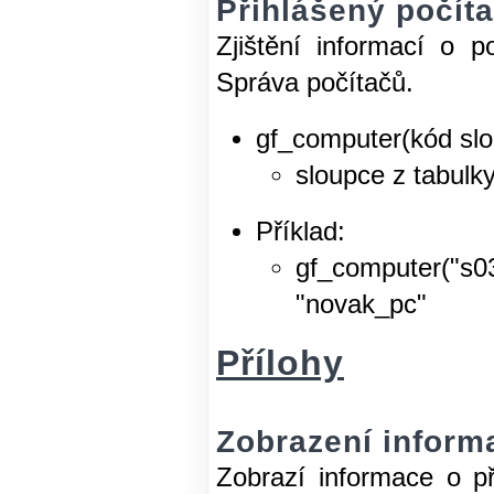
Přihlášený počíta
Zjištění informací o p
Správa počítačů.
gf_computer(kód sl
sloupce z tabulk
Příklad:
gf_computer("s0
"novak_pc"
Přílohy
Zobrazení informa
Zobrazí informace o p