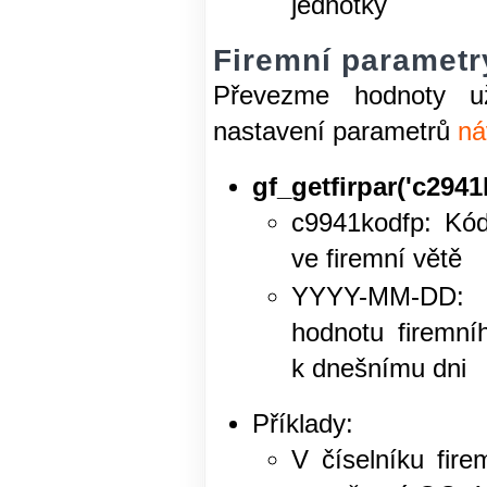
jednotky
Firemní parametry
Převezme hodnoty už
nastavení parametrů
ná
gf_getfirpar('c29
c9941kodfp: Kó
ve firemní větě
YYYY-MM-DD: 
hodnotu firemní
k dnešnímu dni
Příklady:
V číselníku fir