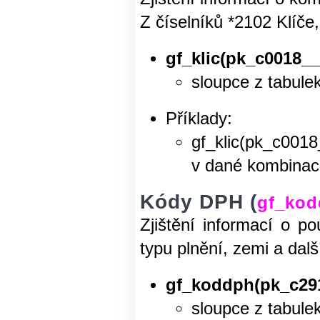
Z číselníků *2102 Klíče
gf_klic(pk_c0018__
sloupce z tabule
Příklady:
gf_klic(pk_c0018
v dané kombinaci
Kódy DPH (
gf_ko
Zjištění informací o p
typu plnění, zemi a dalš
gf_koddph(pk_c291
sloupce z tabule