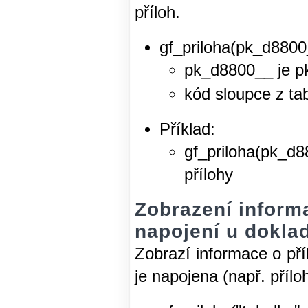
příloh.
gf_priloha(pk_d8800
pk_d8800__ je pk
kód sloupce z ta
Příklad:
gf_priloha(pk_d8
přílohy
Zobrazení inform
napojení u doklad
Zobrazí informace o pří
je napojena (např. příloh