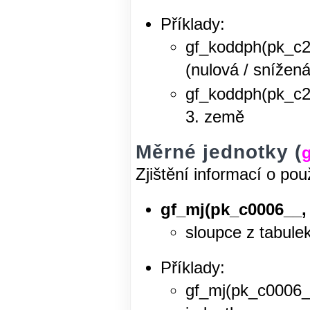
Příklady:
gf_koddph(pk_
(nulová / snížená
gf_koddph(pk_c2
3. země
Měrné jednotky (
Zjištění informací o po
gf_mj(pk_c0006__, 
sloupce z tabule
Příklady:
gf_mj(pk_c0006