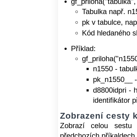
gf_priloha("tabulka"
Tabulka např. n1
pk v tabulce, na
Kód hledaného sl
Příklad:
gf_priloha("n155
n1550 - tabul
pk_n1550__ -
d8800idpri - 
identifikátor p
Zobrazení cesty k
Zobrazí celou sestu 
předchozích příkaldech