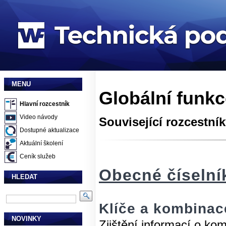
MENU
Globální funk
Hlavní rozcestník
Video návody
Související rozcestní
Dostupné aktualizace
Aktuální školení
Ceník služeb
Obecné číselní
HLEDAT
Klíče a kombinace
NOVINKY
Zjištění informací o kom