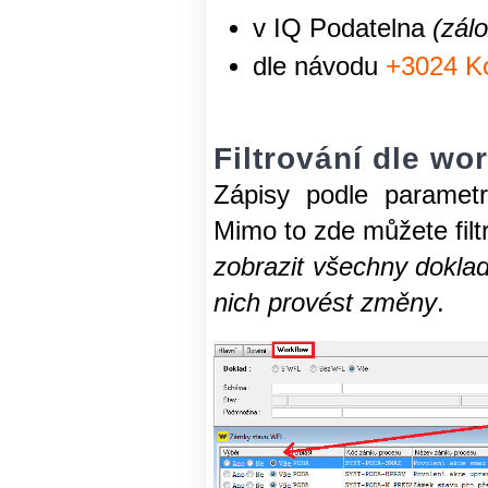
v IQ Podatelna
(zál
dle návodu
+3024 Ko
Filtrování dle wo
Zápisy podle parametr
Mimo to zde můžete filt
zobrazit všechny doklad
nich provést změny
.