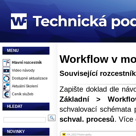
MENU
Workflow v mo
Hlavní rozcestník
Video návody
Související rozcestní
Dostupné aktualizace
Aktuální školení
Zapište doklad dle ná
Ceník služeb
Základní > Workflo
HLEDAT
schvalovací schémata 
schval. procesů
. Více
NOVINKY