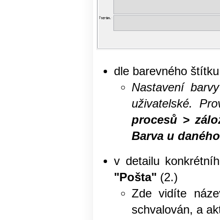
dle barevného štítk
Nastavení barvy
uživatelské. Pr
procesů > zálo
Barva u daného
v detailu konkrétn
"Pošta"
(2.)
Zde vidíte náze
schvalován, a ak