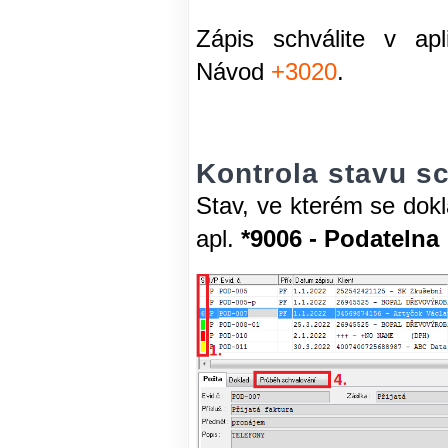
Zápis schválite v apli
Návod
+3020
.
Kontrola stavu s
Stav, ve kterém se dok
apl.
*9006 - Podatelna