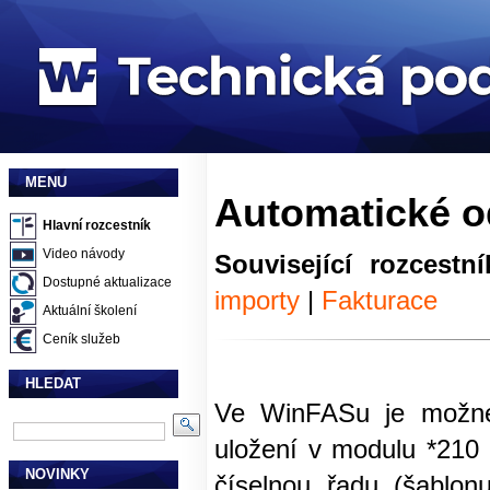
MENU
Automatické od
Hlavní rozcestník
Video návody
Související rozcestní
Dostupné aktualizace
importy
|
Fakturace
Aktuální školení
Ceník služeb
HLEDAT
Ve WinFASu je možné n
uložení v modulu *210
NOVINKY
číselnou řadu (šablon