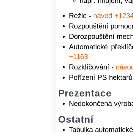
např. hnojení, v
Režie -
návod +123
Rozpouštění pomocn
Dorozpouštění mech
Automatické překlí
+1163
Rozklíčování -
návo
Pořízení PS hektarů
Prezentace
Nedokončená výroba
Ostatní
Tabulka automatické