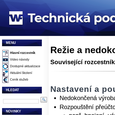
MENU
Režie a nedok
Hlavní rozcestník
Video návody
Související rozcestní
Dostupné aktualizace
Aktuální školení
Ceník služeb
Nastavení a pou
HLEDAT
Nedokončená výrob
Rozpouštění přeúčt
NOVINKY