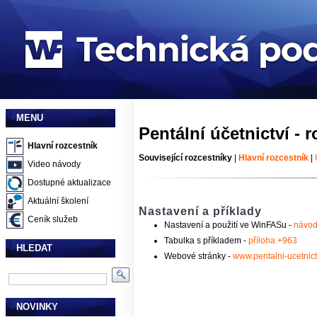
MENU
Pentální účetnictví - 
Hlavní rozcestník
Související rozcestníky
|
Hlavní rozcestník
|
Video návody
Dostupné aktualizace
Aktuální školení
Nastavení a příklady
Ceník služeb
Nastavení a použití ve WinFASu -
návod
Tabulka s příkladem -
příloha +963
HLEDAT
Webové stránky -
www.pentalni-ucetnict
NOVINKY