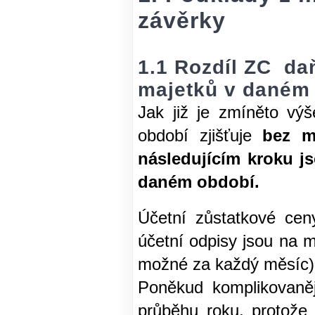
závěrky
1.1 Rozdíl ZC da
majetků v daném
Jak již je zmíněto vý
období zjišťuje
bez m
následujícím kroku j
daném období.
Účetní zůstatkové cen
účetní odpisy jsou na m
možné za každý měsíc)
Poněkud komplikovaně
průběhu roku, protože