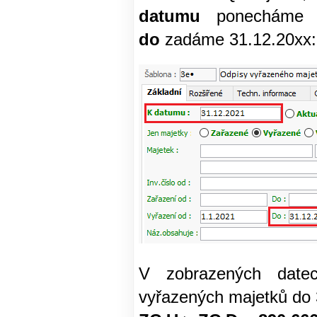
datumu
ponecháme
do
zadáme 31.12.20xx:
V zobrazených date
vyřazených majetků do 3