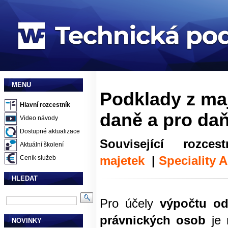
MENU
Podklady z ma
Hlavní rozcestník
daně a pro daň
Video návody
Dostupné aktualizace
Související rozcest
Aktuální školení
majetek
|
Speciality
Ceník služeb
HLEDAT
Pro účely
výpočtu od
právnických osob
je
NOVINKY