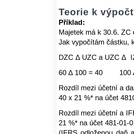
Teorie k výpoč
Příklad:
Majetek má k 30.6. ZC 
Jak vypočítám částku, 
DZC Δ UZC a UZC Δ 
60 Δ 100 = 40 100 Δ
Rozdíl mezi účetní a da
40 x 21 %* na účet 48
Rozdíl mezi účetní a I
21 %* na účet 481-01-0
(IFRS odloženou daň a