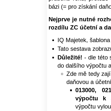
bázi (= pro získání daň
Nejprve je nutné rozh
rozdílu ZC účetní a 
IQ Majetek, šablon
Tato sestava zobraz
Důležité!
- dle této
do dalšího výpočtu 
Zde mě tedy zajím
daňovou a účetní
013000, 02
výpočtu k 
výpočtu vylou