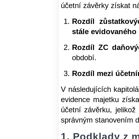
účetní závěrky získat n
Rozdíl zůstatkov
stále evidovaného
Rozdíl ZC daňový
období.
Rozdíl mezi účetní
V následujících kapitol
evidence majetku získat
účetní závěrku, jeliko
správným stanovením d
1. Podklady z m