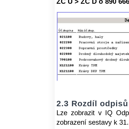
ZC U > ZC D o 890 666
2.3 Rozdíl odpis
Lze zobrazit v IQ Odp
zobrazení sestavy k 31