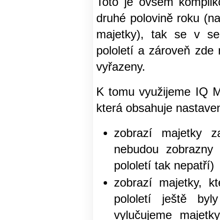
Toto je ovšem komplik
druhé polovině roku (na
majetky), tak se v s
pololetí a zároveň zde
vyřazeny.
K tomu využijeme IQ M
která obsahuje nastaven
zobrazí majetky 
nebudou zobrazny 
pololetí tak nepatří)
zobrazí majetky, k
pololetí ještě by
vylučujeme majetk