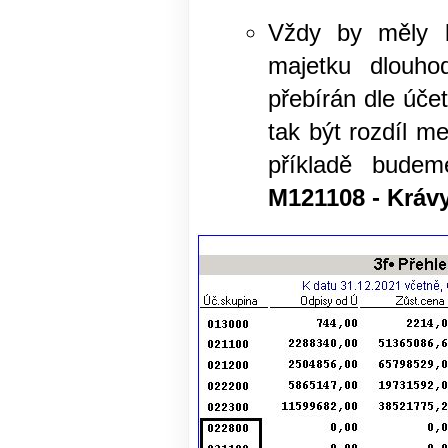
Vždy by měly b
majetku dlouho
přebírán dle úče
tak být rozdíl 
příkladě budem
M121108 - Kráv