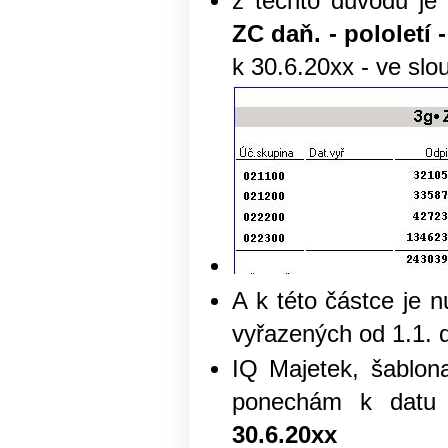
z těchto důvodů je
ZC daň. - pololetí 
k 30.6.20xx - ve slo
A k této částce je 
vyřazených od 1.1. 
IQ Majetek, šablo
ponechám k datu
30.6.20xx