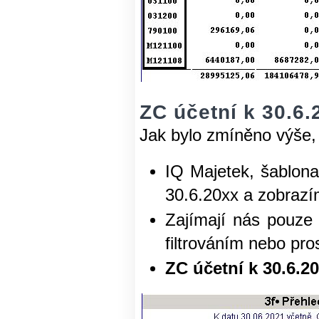
ZC účetní k 30.6.
Jak bylo zmíněno výše, 
IQ Majetek, šablon
30.6.20xx a zobrazí
Zajímají nás pouze 
filtrováním nebo p
ZC účetní k 30.6.2