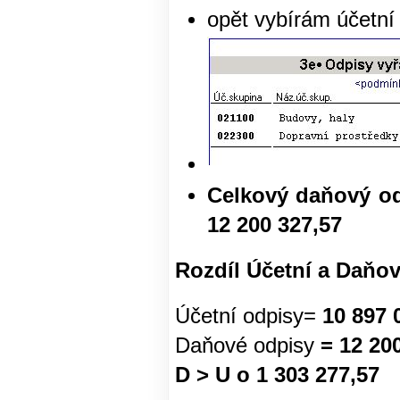
opět vybírám účetní 
Celkový daňový odp
12 200 327,57
Rozdíl Účetní a Daňov
Účetní odpisy=
10 897 
Daňové odpisy
= 12 200
D > U o 1 303 277,57