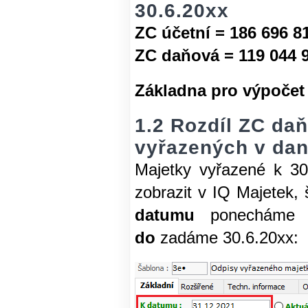
30.6.20xx
ZC účetní = 186 696 8
ZC daňová = 119 044 
Základna pro výpočet 
1.2 Rozdíl ZC da
vyřazených v da
Majetky vyřazené k 30
zobrazit v IQ Majetek,
datumu
ponecháme
do
zadáme 30.6.20xx: