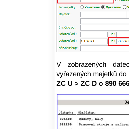
V zobrazených date
vyřazených majetků do 3
ZC U > ZC D o 890 666