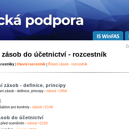
Č
zásob do účetnictví - rozcestník
zcestníky
|
Hlavní rozcestník
|
Řízení zásob - rozcestník
 zásob - definice, principy
í zásob - definice, principy -
návod +1956
í
šablon pro kontroly -
návod +2149
sob do účetnictví
y před oceněním -
návod +2150