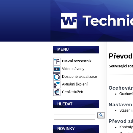
MENU
Převod 
Hlavní rozcestník
Související ro
Video návody
Dostupné aktualizace
Aktuální školení
Oceňování
Ceník služeb
Oceňován
HLEDAT
Nastaven
Stažení 
Převod zá
Kontrol
NOVINKY