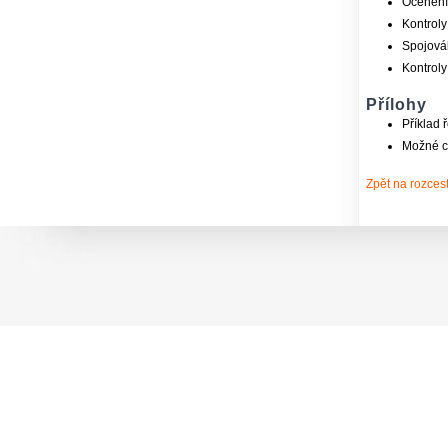
Ocenění
Kontroly
Spojovák
Kontroly
Přílohy
Příklad 
Možné c
Zpět na rozcest