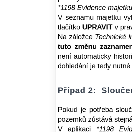
*1198 Evidence majetk
V seznamu majetku vybe
tlačítko
UPRAVIT
v prav
Na záložce
Technické i
tuto změnu zazname
není automaticky histo
dohledání je tedy nutn
Případ 2: Slouče
Pokud je potřeba slou
pozemků zůstává stejná
V aplikaci
*1198 Evi