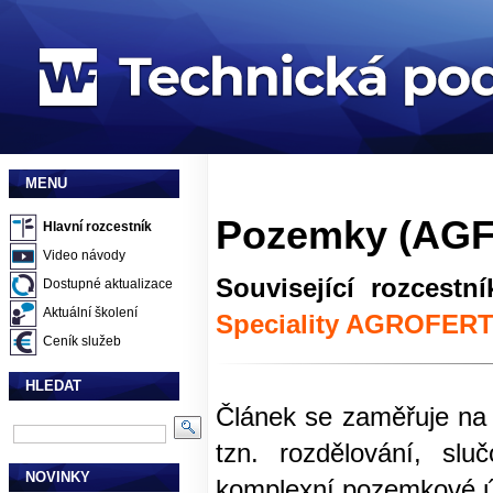
MENU
Pozemky (AGF
Hlavní rozcestník
Video návody
Související rozcestní
Dostupné aktualizace
Aktuální školení
Speciality AGROFER
Ceník služeb
HLEDAT
Článek se zaměřuje na
tzn. rozdělování, slu
NOVINKY
komplexní pozemkové ú