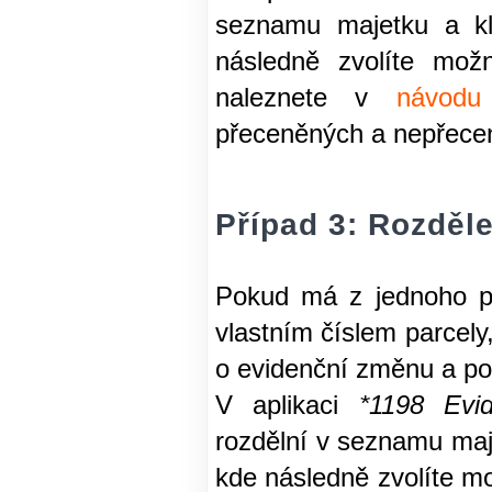
seznamu majetku a kl
následně zvolíte možn
naleznete v
návodu
přeceněných a nepřece
Případ 3: Rozděl
Pokud má z jednoho p
vlastním číslem parcel
o evidenční změnu a po
V aplikaci
*1198 Evi
rozdělní v seznamu maje
kde následně zvolíte m