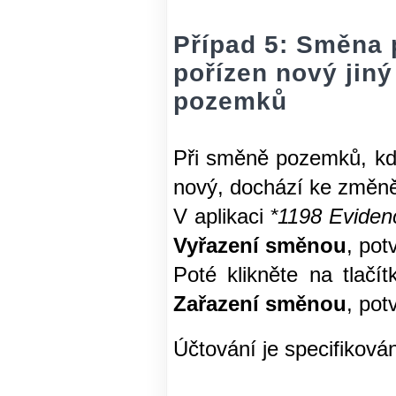
Případ 5: Směna 
pořízen nový jin
pozemků
Při směně pozemků, kdy
nový, dochází ke změn
V aplikaci
*1198 Eviden
Vyřazení směnou
, pot
Poté klikněte na tlačí
Zařazení směnou
, pot
Účtování je specifiková