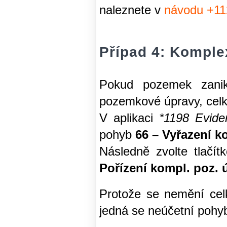
naleznete v
návodu +11
Případ 4: Kompl
Pokud pozemek zani
pozemkové úpravy, cel
V aplikaci
*1198 Evide
pohyb
66 – Vyřazení k
Následně zvolte tlačí
Pořízení kompl. poz.
Protože se nemění cel
jedná se neúčetní pohy