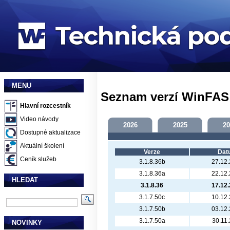
MENU
Seznam verzí WinFAS
Hlavní rozcestník
Video návody
2026
2025
20
Dostupné aktualizace
Aktuální školení
Verze
Dat
Ceník služeb
3.1.8.36b
27.12
3.1.8.36a
22.12
HLEDAT
3.1.8.36
17.12
3.1.7.50c
10.12
3.1.7.50b
03.12
3.1.7.50a
30.11
NOVINKY