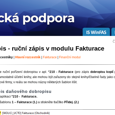
Č
is - ruční zápis v modulu Fakturace
zcestníky
|
Hlavní rozcestník
|
Fakturace
|
Finanční modul
 ruční pořízení dobropisu v apl.
*210 - Fakturace
(pro zápis
dobropisu kopií
p
mostatné účetní knihy, ale mohou být zařazeny do stejné knihy/číselné řady jako o
vé firmy, v reálu se mohou názvy některých šablon lišit.
pis daňového dobropisu
aplikaci
*210 - Fakturace.
 šablonu
1 – Fakturace (1.)
a stiskněte tlačítko
Přidej.
(2.)