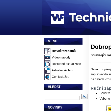
MENU
Dobrop
Hlavní rozcestník
Související ro
Video návody
Dostupné aktualizace
Návod popisuje
Aktuální školení
zapisovat do sa
Ceník služeb
na datech vzoro
HLEDAT
Ruční zá
Spusťte 
Vyberte
NOVINKY