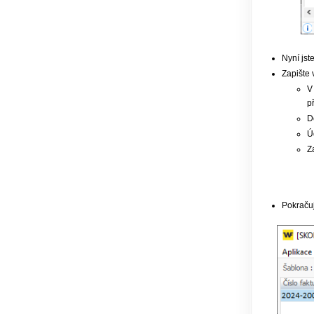
Nyní jst
Zapište 
V
p
D
Ú
Z
Pokračuj