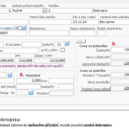
obropisu
doklad zahrnut do
daňového přiznání
, musíte provést
uznání dobropisu
.