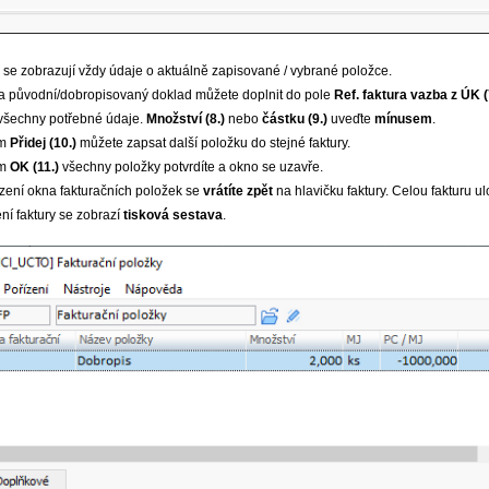
se zobrazují vždy údaje o aktuálně zapisované / vybrané položce.
a původní/dobropisovaný doklad můžete doplnit do pole
Ref. faktura vazba z ÚK
(
všechny potřebné údaje.
Množství (8.)
nebo
částku (9.)
uveďte
mínusem
.
em
Přidej
(10.)
můžete zapsat další položku do stejné faktury.
em
OK (11.)
všechny položky potvrdíte a okno se uzavře.
zení okna fakturačních položek se
vrátíte zpět
na hlavičku faktury. Celou fakturu ul
ní faktury se zobrazí
tisková sestava
.