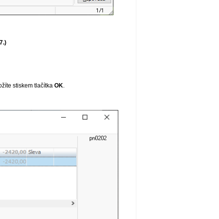
7.)
ožíte stiskem tlačítka
OK
.