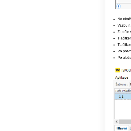
Na okně 
Vazbu n
Zapište 
Tlačítk
Tlačítk
Po potvr
Po ulože