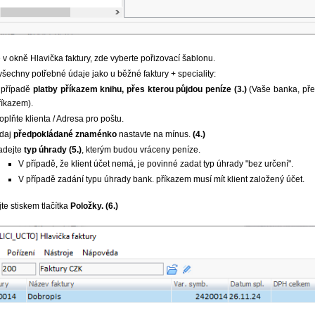
e v okně Hlavička faktury, zde vyberte pořizovací šablonu.
všechny potřebné údaje jako u běžné faktury + speciality:
 případě
platby příkazem knihu, přes kterou půjdou peníze
(3.)
(Vaše banka, přes
říkazem).
oplňte klienta / Adresa pro poštu.
daj
předpokládané znaménko
nastavte na mínus.
(4.)
adejte
typ úhrady (5.)
, kterým budou vráceny peníze.
V případě, že klient účet nemá, je povinné zadat typ úhrady "bez určení".
V případě zadání typu úhrady bank. příkazem musí mít klient založený účet.
te stiskem tlačítka
Položky. (6.)