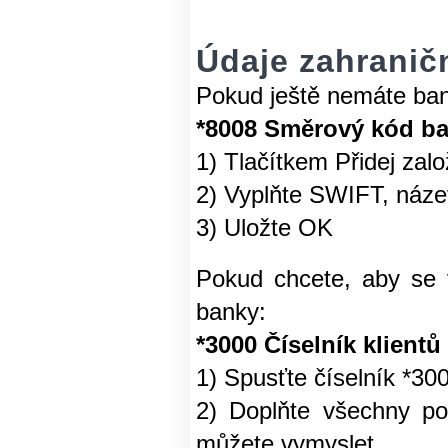
Údaje zahranič
Pokud ještě nemáte banku
*8008 Směrový kód b
1) Tlačítkem Přidej zal
2) Vyplňte SWIFT, název
3) Uložte OK
Pokud chcete, aby se 
banky:
*3000 Číselník klientů
1) Spusťte číselník *300
2) Doplňte všechny po
můžete vymyslet, ...