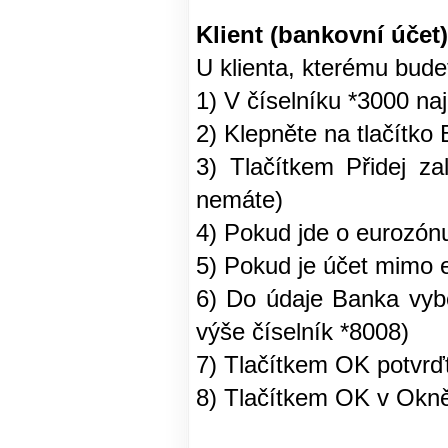
Klient (bankovní účet)
U klienta, kterému bude
1) V číselníku *3000 na
2) Klepněte na tlačítko 
3) Tlačítkem Přidej za
nemáte)
4) Pokud jde o eurozón
5) Pokud je účet mimo e
6) Do údaje Banka vyb
výše číselník *8008)
7) Tlačítkem OK potvrď
8) Tlačítkem OK v Okně 