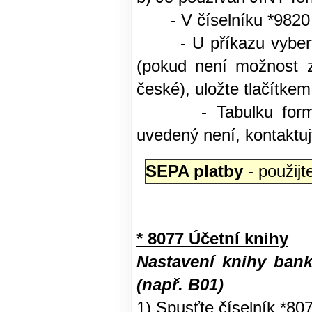
- V číselníku *9820 za
- U příkazu vyberte 
(pokud není možnost za
české), uložte tlačítke
- Tabulku form
uvedený není, kontaktuj
SEPA platby
- použij
* 8077 Účetní knihy
Nastavení knihy bank
(např. B01)
1) Spusťte číselník *80