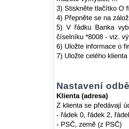
3) Stiskněte tlačítko O 
4) Přepněte se na záložk
5) V řádku Banka vyb
číselníku *8008 - viz. v
6) Uložte informace o f
7) Uložte celého klient
Nastavení odbě
Klienta (adresa)
Z klienta se předávají ú
- řádek 0, řádek 2, řáde
- PSČ, země (z PSČ)