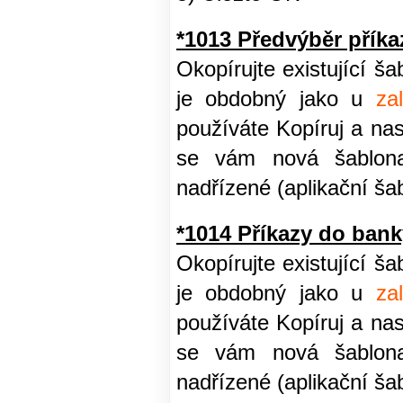
*1013 Předvýběr příka
Okopírujte existující š
je obdobný jako u
za
používáte Kopíruj a na
se vám nová šablona 
nadřízené (aplikační ša
*1014 Příkazy do bank
Okopírujte existující š
je obdobný jako u
za
používáte Kopíruj a na
se vám nová šablona 
nadřízené (aplikační ša