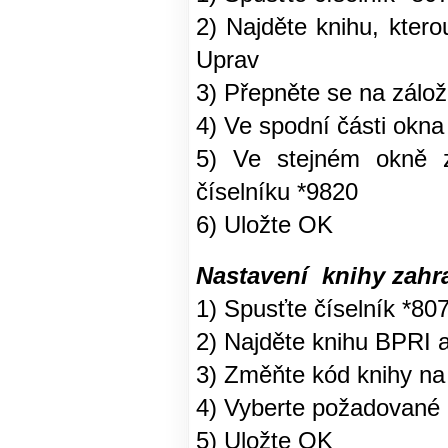
2) Najděte knihu, ktero
Uprav
3) Přepněte se na zálo
4) Ve spodní části okna
5) Ve stejném okně zv
číselníku *9820
6) Uložte OK
Nastavení knihy zahr
1) Spusťte číselník *80
2) Najděte knihu BPRI a 
3) Změňte kód knihy na
4) Vyberte požadované
5) Uložte OK