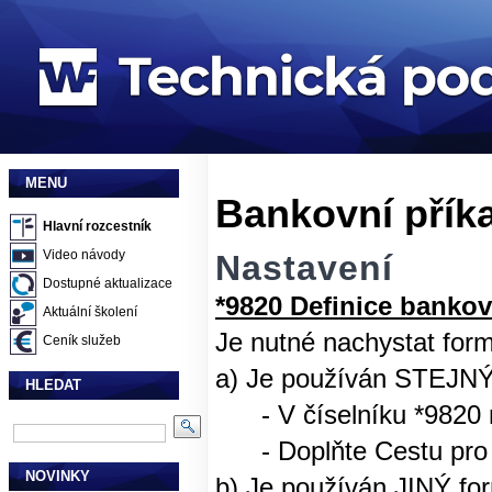
MENU
Bankovní příka
Hlavní rozcestník
Video návody
Nastavení
Dostupné aktualizace
*9820 Definice banko
Aktuální školení
Je nutné nachystat form
Ceník služeb
a) Je používán STEJNÝ 
HLEDAT
- V číselníku *9820 na
- Doplňte Cestu pro za
NOVINKY
b) Je používán JINÝ fo