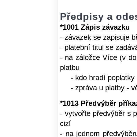
Předpisy a odes
*1001
Zápis závazku
- závazek se zapisuje
- platební titul se zadá
- na záložce Více (v do
platbu
- kdo hradí poplatky -
- zpráva u platby - vět
*1013 Předvýběr příka
- vytvořte předvýběr s 
cizí
- na jednom předvýbě