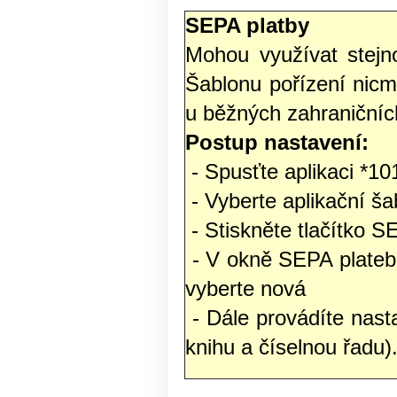
SEPA platby
Mohou využívat stejno
Šablonu pořízení nic
u běžných zahraničníc
Postup nastavení:
- Spusťte aplikaci *1
- Vyberte aplikační ša
- Stiskněte tlačítko 
- V okně SEPA plateb 
vyberte nová
- Dále provádíte nas
knihu a číselnou řadu)