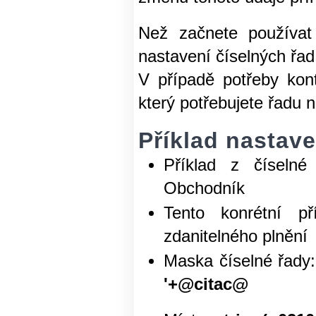
Než začnete používat 
nastavení číselných řa
V případě potřeby kon
který potřebujete řadu n
Příklad nastav
Příklad z číselné
Obchodník
Tento konrétní p
zdanitelného plnění
Maska číselné ř
'+@citac@