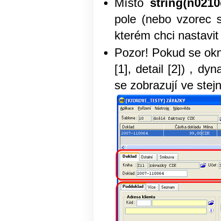
Místo
string(n021
pole (nebo vzorec 
kterém chci nastavit
Pozor! Pokud se okn
[1], detail [2]) , d
se zobrazují ve stej