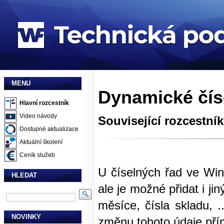
MENU
Dynamické číse
Hlavní rozcestník
Video návody
Související rozcestní
Dostupné aktualizace
Aktuální školení
Ceník služeb
U číselných řad ve Wi
HLEDAT
ale je možné přidat i ji
měsíce, čísla skladu, 
NOVINKY
změnu tohoto údaje přím