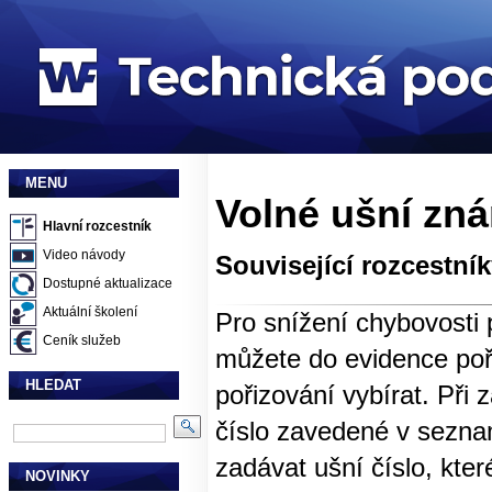
MENU
Volné ušní zn
Hlavní rozcestník
Video návody
Související rozcestní
Dostupné aktualizace
Aktuální školení
Pro snížení chybovosti 
Ceník služeb
můžete do evidence poří
HLEDAT
pořizování vybírat. Při 
číslo zavedené v sezna
zadávat ušní číslo, kt
NOVINKY