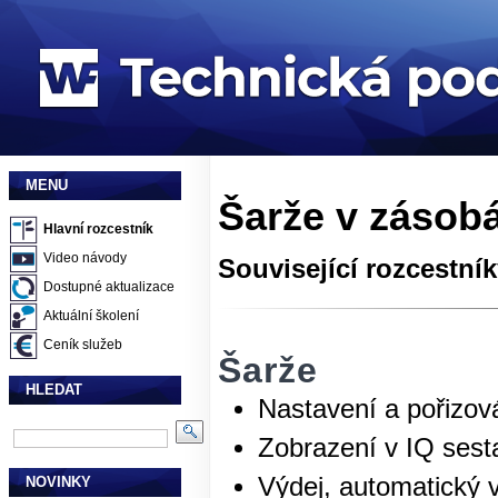
MENU
Šarže v zásobá
Hlavní rozcestník
Video návody
Související rozcestní
Dostupné aktualizace
Aktuální školení
Ceník služeb
Šarže
HLEDAT
Nastavení a pořizov
Zobrazení v IQ sest
Výdej, automatický v
NOVINKY