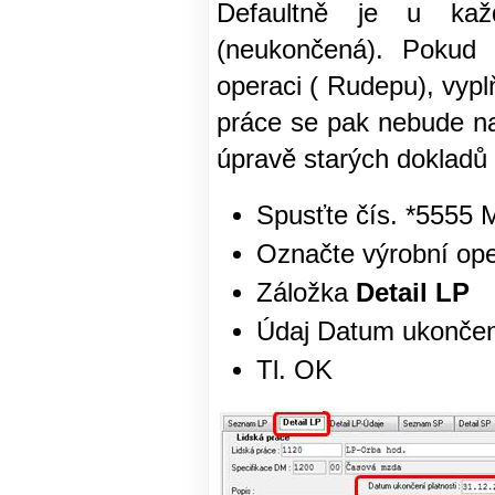
Defaultně je u ka
(neukončená). Pokud 
operaci ( Rudepu), vyp
práce se pak nebude na
úpravě starých dokladů 
Spusťte čís. *5555 
Označte výrobní oper
Záložka
Detail LP
Údaj Datum ukončení
Tl. OK