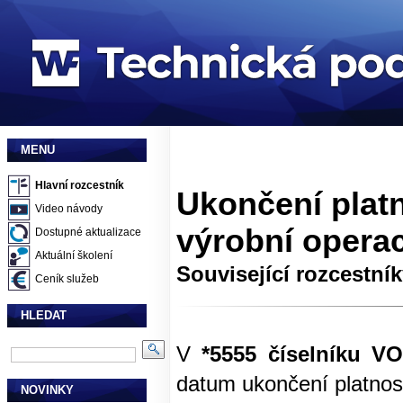
MENU
Hlavní rozcestník
Ukončení platn
Video návody
výrobní operac
Dostupné aktualizace
Aktuální školení
Související rozcestní
Ceník služeb
HLEDAT
V
*5555 číselníku V
datum ukončení platnost
NOVINKY