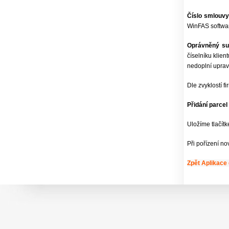
Číslo smlouv
WinFAS software
Oprávněný sub
číselníku klie
nedoplní uprav
Dle zvyklostí 
Přidání parce
Uložíme tlačít
Při pořízení n
Zpět Aplikace 