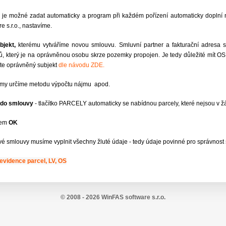
y
je možné zadat automaticky a program při každém pořízení automaticky doplní ná
 s.r.o., nastavíme.
jekt,
kterému vytváříme novou smlouvu. Smluvní partner a fakturační adresa s
ntů, který je na oprávněnou osobu skrze pozemky propojen. Je tedy důležité mít OS
te oprávněný subjekt
dle návodu ZDE.
firmy určíme metodu výpočtu nájmu apod.
l do smlouvy
- tlačítko PARCELY automaticky se nabídnou parcely, které nejsou v ž
kem
OK
ové smlouvy musíme vyplnit všechny žluté údaje - tedy údaje povinné pro správnost
evidence parcel, LV, OS
© 2008 - 2026 WinFAS software s.r.o.