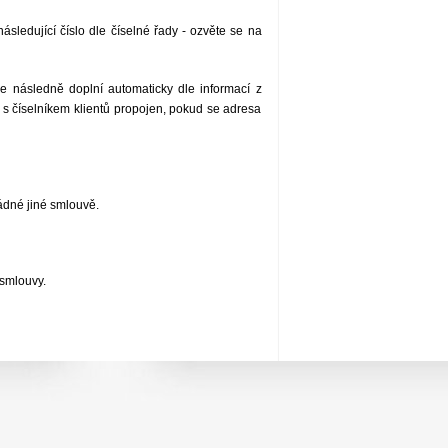
sledující číslo dle číselné řady - ozvěte se na
e následně doplní automaticky dle informací z
 s číselníkem klientů propojen, pokud se adresa
ádné jiné smlouvě.
 smlouvy.