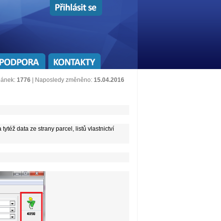
lánek:
1776
| Naposledy změněno:
15.04.2016
éž data ze strany parcel, listů vlastnictví