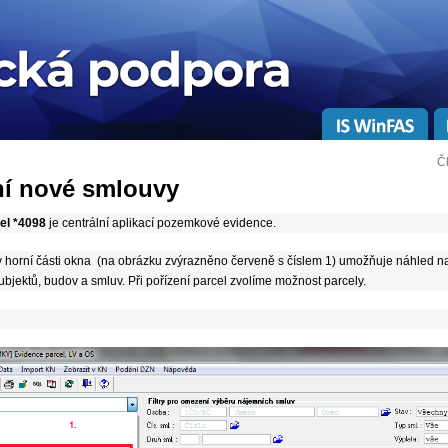
Č
ní nové smlouvy
el *4098
je centrální aplikací pozemkové evidence.
horní části okna (na obrázku zvýrazněno červeně s číslem 1) umožňuje náhled na tyt
bjektů, budov a smluv. Při pořízení parcel zvolíme možnost parcely.