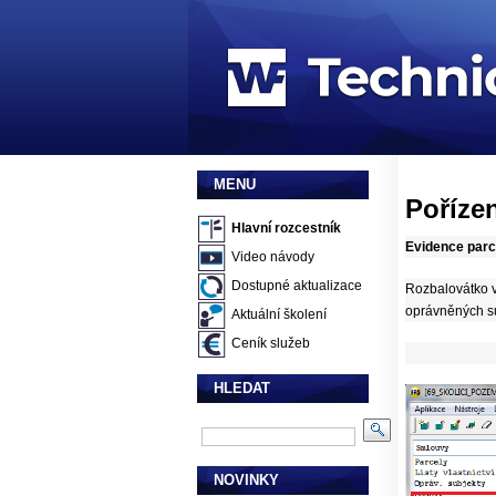
MENU
Poříze
Hlavní rozcestník
Evidence parc
Video návody
Dostupné aktualizace
Rozbalovátko v 
oprávněných su
Aktuální školení
Ceník služeb
HLEDAT
NOVINKY