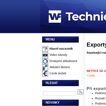
MENU
Export
Hlavní rozcestník
Související ro
Video návody
Dostupné aktualizace
Aktuální školení
NETÝKÁ SE
e
Ceník služeb
+1889
.
HLEDAT
Při expor
Podmnož
Rozsah 
NOVINKY
Podmnož