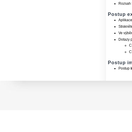
Rozsah 
Postup e
Aplikac
Stisknět
Ve výběr
Dotazy p
C
C
Postup i
Postup