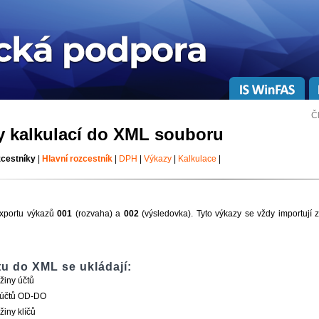
Č
y kalkulací do XML souboru
zcestníky
|
Hlavní rozcestník
|
DPH
|
Výkazy
|
Kalkulace
|
xportu výkazů
001
(rozvaha) a
002
(výsledovka). Tyto výkazy se vždy importují z
tu do XML se ukládají:
iny účtů
účtů OD-DO
iny klíčů