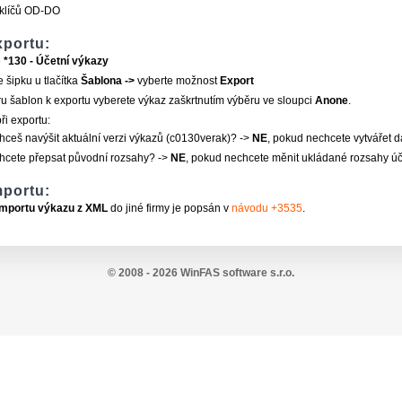
klíčů OD-DO
xportu:
e
*130 - Účetní výkazy
e šipku u tlačítka
Šablona ->
vyberte možnost
Export
u šablon k exportu vyberete výkaz zaškrtnutím výběru ve sloupci
Anone
.
ři exportu:
hceš navýšit aktuální verzi výkazů (c0130verak)? ->
NE
, pokud nechcete vytvářet da
hcete přepsat původní rozsahy? ->
NE
, pokud nechcete měnit ukládané rozsahy úč
mportu:
importu výkazu z XML
do jiné firmy je popsán v
návodu +3535
.
© 2008 - 2026 WinFAS software s.r.o.