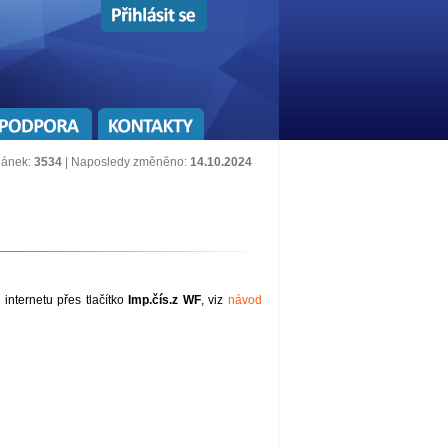
lánek:
3534
| Naposledy změněno:
14.10.2024
 internetu přes tlačítko
Imp.čís.z WF
, viz
návod