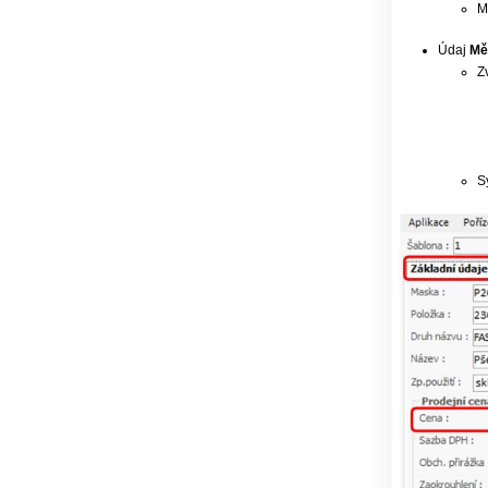
M
Údaj
Mě
Z
S