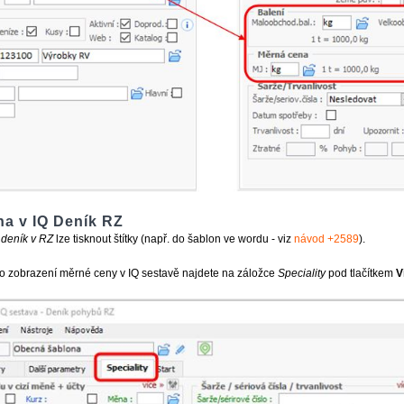
a v IQ Deník RZ
 deník v RZ
lze tisknout štítky (např. do šablon ve wordu - viz
návod +2589
).
o zobrazení měrné ceny v IQ sestavě najdete na záložce
Speciality
pod tlačítkem
V