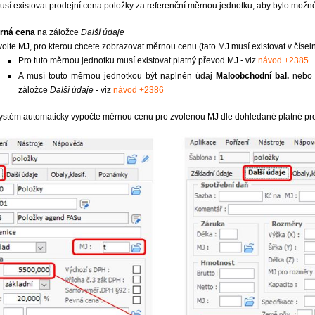
usí existovat prodejní cena položky za referenční měrnou jednotku, aby bylo mož
rná cena
na záložce
Další údaje
volte MJ, pro kterou chcete zobrazovat měrnou cenu (tato MJ musí existovat v čísel
Pro tuto měrnou jednotku musí existovat platný převod MJ - viz
návod +2385
A musí touto měrnou jednotkou být naplněn údaj
Maloobchodní bal.
neb
záložce
Další údaje
- viz
návod +2386
ystém automaticky vypočte měrnou cenu pro zvolenou MJ dle dohledané platné pr