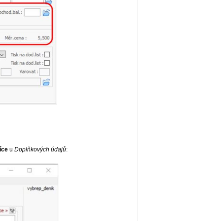
íce
u
Doplňkových údajů
: