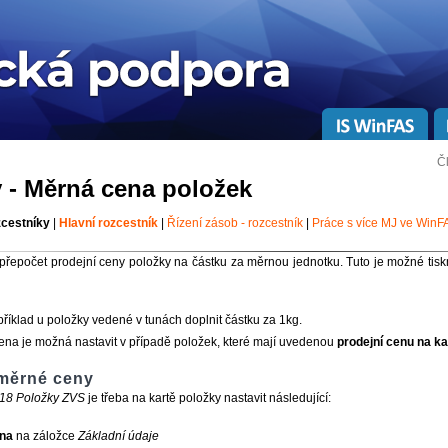
Č
 - Měrná cena položek
zcestníky
|
Hlavní rozcestník
|
Řízení zásob - rozcestník
|
Práce s více MJ ve WinF
přepočet prodejní ceny položky na částku za měrnou jednotku. Tuto je možné tisk
příklad u položky vedené v tunách doplnit částku za 1kg.
na je možná nastavit v případě položek, které mají uvedenou
prodejní cenu na ka
 měrné ceny
18 Položky ZVS
je třeba na kartě položky nastavit následující:
na
na záložce
Základní údaje