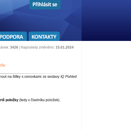
lánek:
3426
| Naposledy změněno:
15.01.2024
ASu
nout na štítky s cenovkami ze sestavy
IQ Pohled
rtě položky
(tedy v číselníku položek).