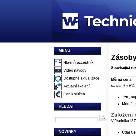
MENU
Zásoby
Hlavní rozcestník
Související ro
Video návody
Dostupné aktualizace
Měrná cena
= 
na deník v RZ
.
Aktuální školení
Ceník služeb
Tzn., na
Měrná ce
HLEDAT
Založení
V číselníku
*87
NOVINKY
Údaj
Ce