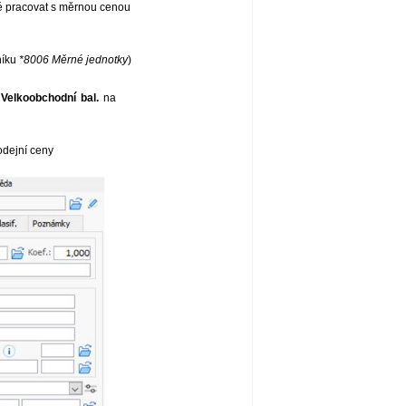
né pracovat s měrnou cenou
níku
*8006 Měrné jednotky
)
o
Velkoobchodní bal.
na
odejní ceny