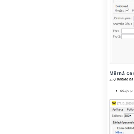
Měrná cen
Z
IQ pohled na
údaje pr