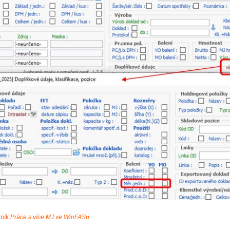
tník
Práce s více MJ ve WinFASu