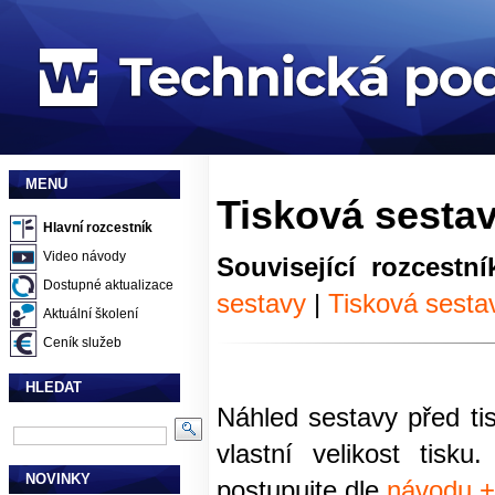
MENU
Tisková sestava
Hlavní rozcestník
Video návody
Související rozcestní
Dostupné aktualizace
sestavy
|
Tisková sesta
Aktuální školení
Ceník služeb
HLEDAT
Náhled sestavy před tis
vlastní velikost tisk
NOVINKY
postupujte dle
návodu 