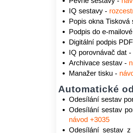
Pevné sestavy -
náv
IQ sestavy -
rozcest
Popis okna Tisková 
Podpis do e-mailové
Digitální podpis PDF
IQ porovnávač dat 
Archivace sestav -
n
Manažer tisku -
náv
Automatické od
Odesílání sestav po
Odesílání sestav po
návod +3035
Odesílání sestav 