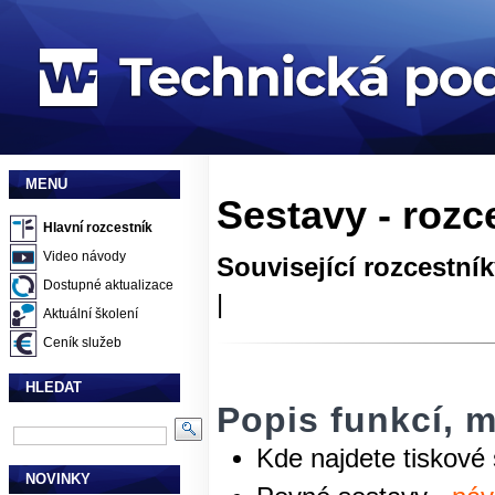
MENU
Sestavy - rozc
Hlavní rozcestník
Video návody
Související rozcestní
Dostupné aktualizace
|
Aktuální školení
Ceník služeb
HLEDAT
Popis funkcí, m
Kde najdete tiskov
NOVINKY