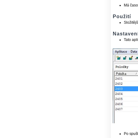
Má časov
Použití
Složitěj
Nastaven
Tato apl
Po spušt