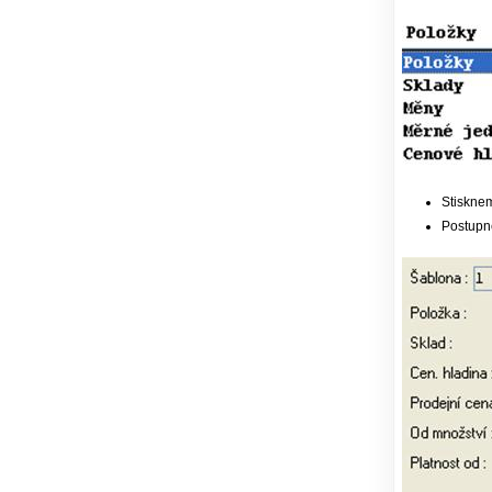
Stisknem
Postupně