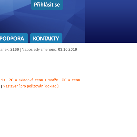
lánek:
2166
| Naposledy změněno:
03.10.2019
adu
|
PC = skladová cena + marže
|
PC = cena
|
Nastavení pro pořizování dokladů