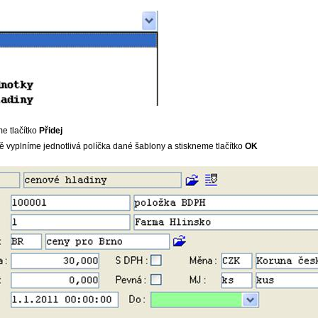
e tlačítko
Přidej
 vyplníme jednotlivá políčka dané šablony a stiskneme tlačítko
OK