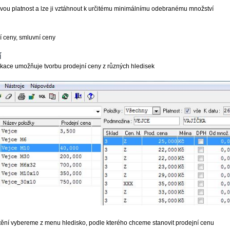
ou platnost a lze ji vztáhnout k určitému minimálnímu odebranému množství
ší ceny, smluvní ceny
í
ikace umožňuje tvorbu prodejní ceny z různých hledisek
ění vybereme z menu hledisko, podle kterého chceme stanovit prodejní cenu