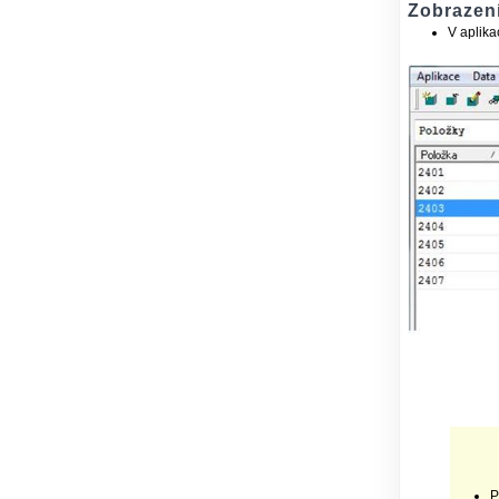
Zobrazení
V aplika
P