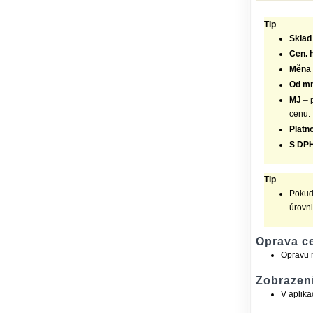
Tip
Sklad
Cen. 
Měna
Od mn
MJ
– p
cenu.
Platno
S DP
Tip
Pokud
úrovni
Oprava c
Opravu n
Zobrazení
V aplika