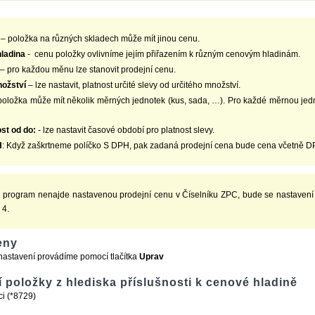
– položka na různých skladech může mít jinou cenu.
hladina
- cenu položky ovlivníme jejím přiřazením k různým cenovým hladinám.
– pro každou měnu lze stanovit prodejní cenu.
ožství
– lze nastavit, platnost určité slevy od určitého množství.
oložka může mít několik měrných jednotek (kus, sada, …). Pro každé měrnou jedno
st od do:
- lze nastavit časové období pro platnost slevy.
H
: Když zaškrtneme políčko S DPH, pak zadaná prodejní cena bude cena včetně 
 program nenajde nastavenou prodejní cenu v Číselníku ZPC, bude se nastavení p
 4.
eny
astavení provádíme pomocí tlačítka
Uprav
 položky z hlediska příslušnosti k cenové hladině
ci (*8729)