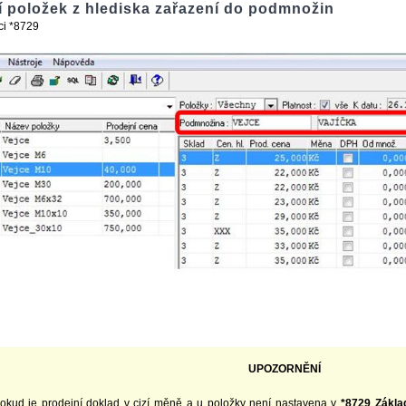
 položek z hlediska zařazení do podmnožin
ci *8729
UPOZORNĚNÍ
okud je prodejní doklad v cizí měně a u položky není nastavena v
*8729 Zákla