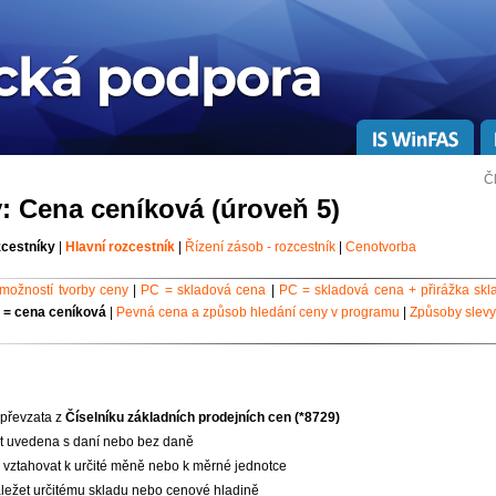
Č
: Cena ceníková (úroveň 5)
zcestníky
|
Hlavní rozcestník
|
Řízení zásob - rozcestník
|
Cenotvorba
možností tvorby ceny
|
PC = skladová cena
|
PC = skladová cena + přirážka skl
= cena ceníková
|
Pevná cena a způsob hledání ceny v programu
|
Způsoby slevy
 převzata z
Číselníku základních prodejních cen (*8729)
t uvedena s daní nebo bez daně
vztahovat k určité měně nebo k měrné jednotce
ležet určitému skladu nebo cenové hladině