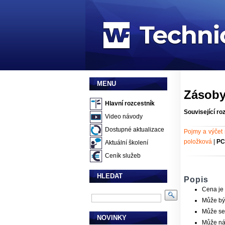
MENU
Zásoby
Hlavní rozcestník
Související ro
Video návody
Dostupné aktualizace
Pojmy a výčet 
položková
|
PC 
Aktuální školení
Ceník služeb
HLEDAT
Popis
Cena je
Může bý
Může se 
NOVINKY
Může ná