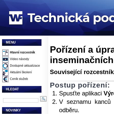
MENU
Pořízení a úpr
Hlavní rozcestník
inseminačních
Video návody
Dostupné aktualizace
Související rozcestní
Aktuální školení
Ceník služeb
Postup pořízení:
HLEDAT
Spusťte aplikaci
Výr
V seznamu kanců v
odběru.
NOVINKY