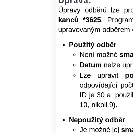
Úprava:
Úpravy odběrů lze pr
kanců *3625
. Progra
upravovaným odběrem obj
Použitý odběr
Není možné
sma
Datum
nelze upr
Lze upravit
p
odpovídající poč
ID je 30 a použi
10, nikoli 9).
Nepoužitý odběr
Je možné jej
sma