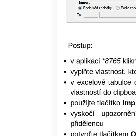
Postup:
v aplikaci
*8765
klik
vyplňte vlastnost, k
v excelové tabulce 
vlastností do clipbo
použijte tlačítko
Imp
vyskočí upozorněn
přidělenou
potvrďte tlačítkem
O