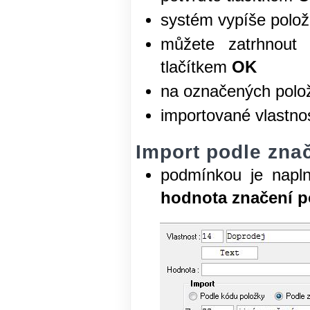
systém vypíše položk
můžete zatrhnout 
tlačítkem
OK
na označených polož
importované vlastnos
Import podle zna
podmínkou je napl
hodnota značení p