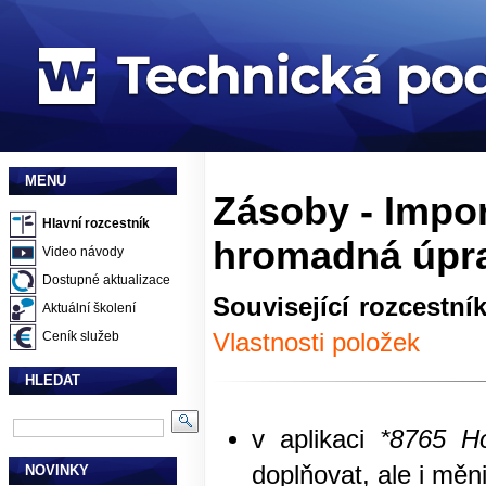
MENU
Zásoby - Impor
Hlavní rozcestník
hromadná úpr
Video návody
Dostupné aktualizace
Související rozcestní
Aktuální školení
Vlastnosti položek
Ceník služeb
HLEDAT
v aplikaci
*8765 Ho
doplňovat, ale i měni
NOVINKY