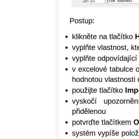
Postup:
klikněte na tlačítko
vyplňte vlastnost, k
vyplňte odpovídajíc
v excelové tabulce 
hodnotou vlastnosti 
použijte tlačítko
Imp
vyskočí upozorněn
přidělenou
potvrďte tlačítkem
O
systém vypíše položk