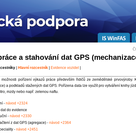
Č
práce a stahování dat GPS (mechanizac
zcestníky
|
Hlavní rozcestník
|
Evidence vozidel
|
k možnosti pořízení výkazů práce především řidičů ze zemědělské prvovýroby. 
e) a podkladů stažených dat GPS. Pořízena data lze využít pro vytváření knihy jízd a
tro, mzdy nebo např. zelenou naftu.
ní -
návod +2324
 dat do evidence
uční -
návod +2330
ačtení z dat GPS (agregace) -
návod +2364
eciality -
návod +2451