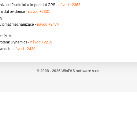
izace číselníků a import dat GPS -
návod +2363
ní dat evidence -
návod +2331
ty
utomat mechanizace -
návod +2474
dat PHM
rotank Dynamics -
návod +2219
votech -
návod +2438
© 2008 - 2026 WinFAS software s.r.o.