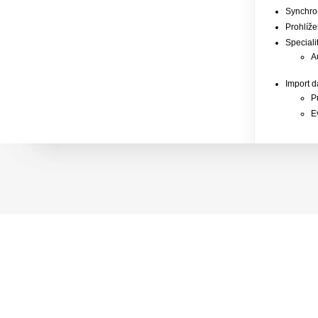
Synchron
Prohlíže
Speciali
A
Import 
P
E