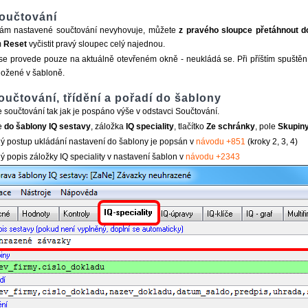
oučtování
ám nastavené součtování nevyhovuje, můžete
z pravého sloupce přetáhnout d
m
Reset
vyčistit pravý sloupec celý najednou.
se provede pouze na aktuálně otevřeném okně - neukládá se. Při příštím spuštění
uložené v šabloně.
oučtování, třídění a pořadí do šablony
 součtování tak jak je pospáno výše v odstavci Součtování.
e
do šablony IQ sestavy
, záložka
IQ speciality
, tlačítko
Ze schránky
, pole
Skupin
 postup ukládání nastavení do šablony je popsán v
návodu +851
(kroky 2, 3, 4)
 popis záložky IQ speciality v nastavení šablon v
návodu +2343