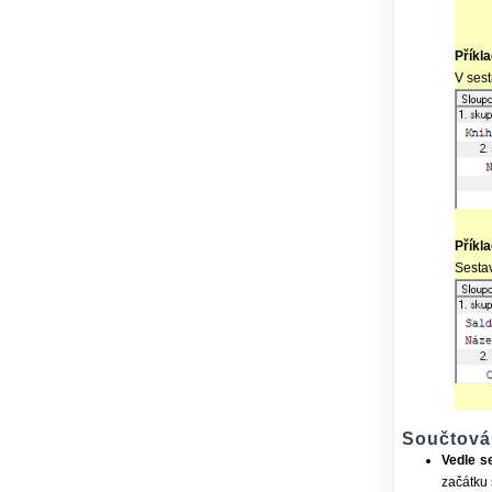
Příkla
V sest
Příkla
Sestav
Součtován
Vedle s
začátku 