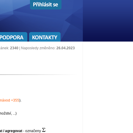
lánek:
2340
| Naposledy změněno:
26.04.2023
návod +355
).
žství, ...)
t / agregovat
- označeny