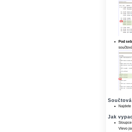
Pod se
součtová
Součtová
Najdete
Jak vypad
Sloupce 
Vlevo js