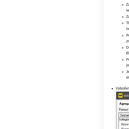
Z
s
Z
T
n
P
z
D
t
P
(
J
s
Vytvořen