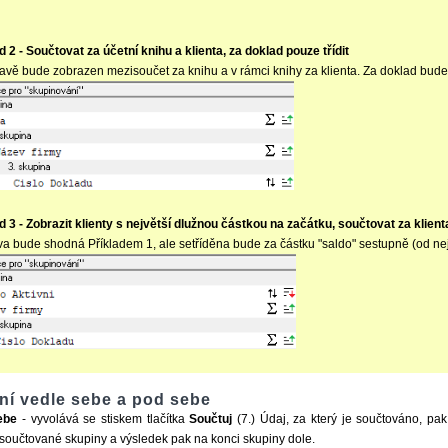
d 2 - Součtovat za účetní knihu a klienta, za doklad pouze třídit
avě bude zobrazen mezisoučet za knihu a v rámci knihy za klienta. Za doklad bude
d 3 - Zobrazit klienty s největší dlužnou částkou na začátku, součtovat za klient
a bude shodná Příkladem 1, ale setříděna bude za částku "saldo" sestupně (od nej
í vedle sebe a pod sebe
ebe
- vyvolává se stiskem tlačítka
Součtuj
(7.) Údaj, za který je součtováno, p
součtované skupiny a výsledek pak na konci skupiny dole.