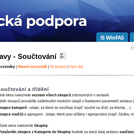
Č
tavy - Součtování
zcestníky
|
Hlavní rozcestník
|
IQ sestavy
|
Opis dat
oučtování a třídění
ásti okna naleznete
seznam všech sloupců
zobrazených v sestavě.
ýběr sloupců provádíte zaškrtnutím modrých údajů v Nastavení parametrů sestavy (
loupce kategorií
- udaje, za které se součtuje (např. součet za účet, za klienta, ...)
loupce součtů
a agregace - údaje, které jsou sčítány / agregovány (např. částka, mno
části okna nalezente
Skupiny
.
řetažením sloupce z Kategorie do Skupiny
budete za daný údaj sestavu
součtova