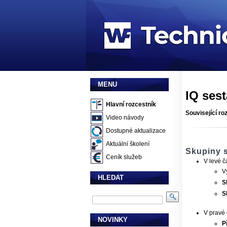
MENU
IQ ses
Hlavní rozcestník
Související ro
Video návody
Dostupné aktualizace
Aktuální školení
Skupiny s
Ceník služeb
V levé č
V
HLEDAT
S
S
V pravé 
NOVINKY
P