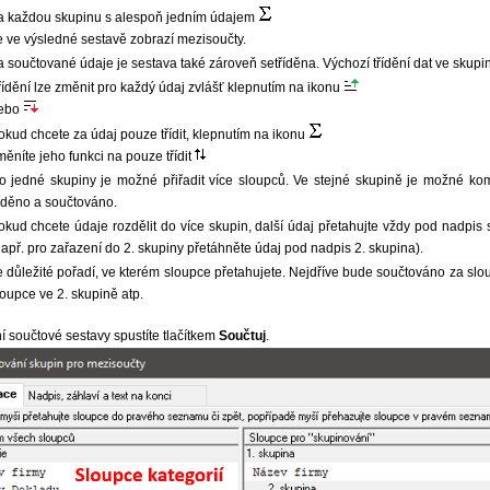
a každou skupinu s alespoň jedním údajem
e ve výsledné sestavě zobrazí mezisoučty.
a součtované údaje je sestava také zároveň setříděna. Výchozí třídění dat ve skupi
řídění lze změnit pro každý údaj zvlášť klepnutím na ikonu
ebo
okud chcete za údaj pouze třídit, klepnutím na ikonu
měníte jeho funkci na pouze třídit
o jedné skupiny je možné přiřadit více sloupců. Ve stejné skupině je možné ko
říděno a součtováno.
okud chcete údaje rozdělit do více skupin, další údaj přetahujte vždy pod nadpis s
např. pro zařazení do 2. skupiny přetáhněte údaj pod nadpis 2. skupina).
e důležité pořadí, ve kterém sloupce přetahujete. Nejdříve bude součtováno za slo
loupce ve 2. skupině atp.
í součtové sestavy spustíte tlačítkem
Součtuj
.