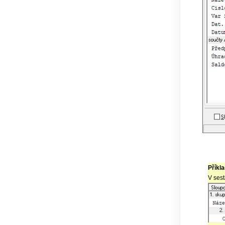
Příkla
V sest