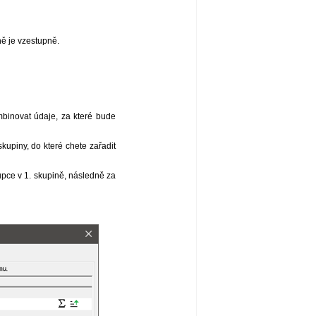
ně je vzestupně.
mbinovat údaje, za které bude
kupiny, do které chete zařadit
upce v 1. skupině, následně za