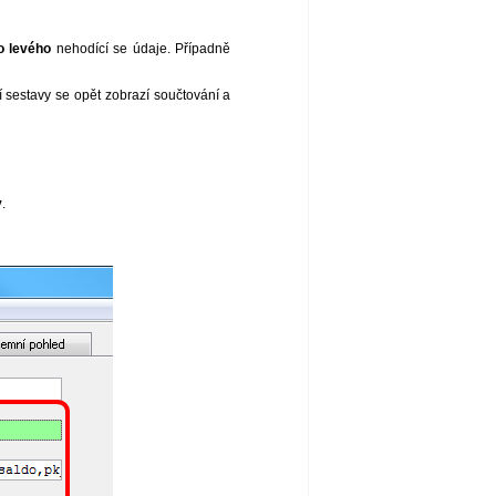
o levého
nehodící se údaje. Případně
 sestavy se opět zobrazí součtování a
y
.