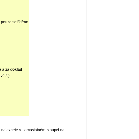
 pouze setříděno.
a a za doklad
větší)
ak naleznete v samostatném sloupci na