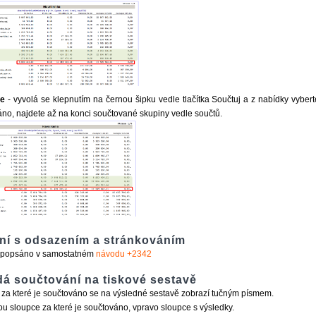
be
- vyvolá se klepnutím na černou šipku vedle tlačítka Součtuj a z nabídky vyber
no, najdete až na konci součtované skupiny vedle součtů.
ní s odsazením a stránkováním
 popsáno v samostatném
návodu +2342
á součtování na tiskové sestavě
za které je součtováno se na výsledné sestavě zobrazí tučným písmem.
ou sloupce za které je součtováno, vpravo sloupce s výsledky.