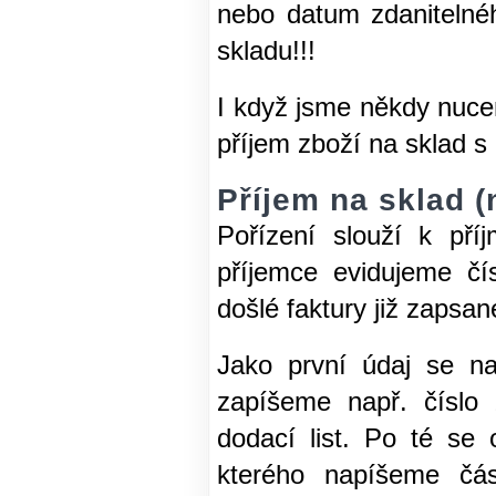
nebo datum zdanitelné
skladu!!!
I když jsme někdy nucen
příjem zboží na sklad s
Příjem na sklad 
Pořízení slouží k př
příjemce evidujeme čí
došlé faktury již zapsa
Jako první údaj se n
zapíšeme např. číslo 
dodací list. Po té se
kterého napíšeme čás