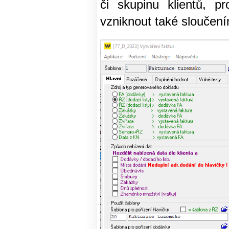
či skupinu klientů, p
vzniknout také sloučením