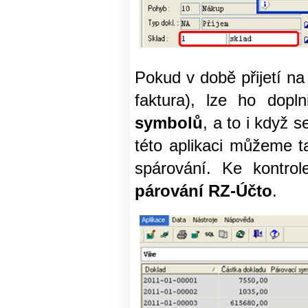
Pokud v době přijetí na
faktura), lze ho dopln
symbolů
, a to i když 
této aplikaci můžeme t
spárování. Ke kontro
párování RZ-Účto
.