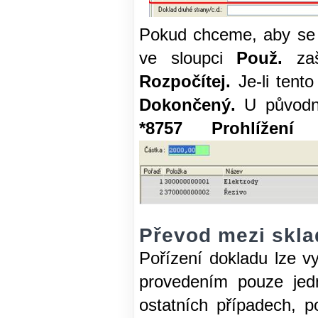
Pokud chceme, aby se 
ve sloupci
Použ.
za
Rozpočítej.
Je-li tent
Dokončený.
U původn
*8757 Prohlížení 
Převod mezi skla
Pořízení dokladu lze v
provedením pouze jed
ostatních případech, p