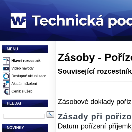
MENU
Zásoby - Poří
Hlavní rozcestník
Video návody
Související rozcestní
Dostupné aktualizace
Aktuální školení
Ceník služeb
Zásobové doklady pořiz
HLEDAT
Zásady při pořiz
Datum pořízení příjemk
NOVINKY