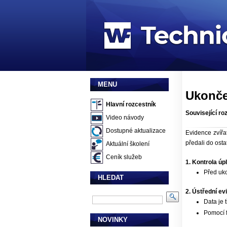
MENU
Ukonče
Hlavní rozcestník
Související ro
Video návody
Dostupné aktualizace
Evidence zvířa
předali do osta
Aktuální školení
Ceník služeb
1. Kontrola úp
Před uko
HLEDAT
2. Ústřední ev
Data je 
Pomocí f
NOVINKY