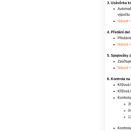
3. Uzávěrka k
Automati
výpočtu K
Návod 
4. Předání dat
Předáním
Návod +
5. Spojováky z
Zaúčtuje
Návod 
6. Kontrola na 
Křížová 
Křížová 
Kontrola
3
0
1
Kontrola