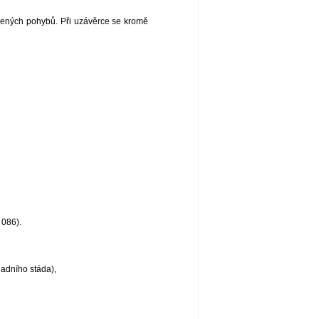
zených pohybů. Při uzávěrce se kromě
 086).
ladního stáda),