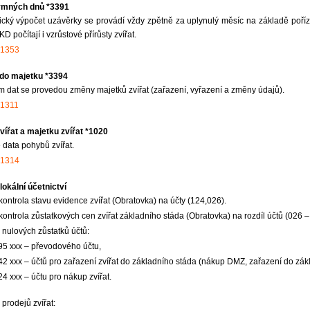
rmných dnů *3391
cký výpočet uzávěrky se provádí vždy zpětně za uplynulý měsíc na základě poří
D počítají i vzrůstové přírůsty zvířat.
+1353
 do majetku *3394
 dat se provedou změny majetků zvířat (zařazení, vyřazení a změny údajů).
1311
vířat a majetku zvířat *1020
 data pohybů zvířat.
+1314
lokální účetnictví
kontrola stavu evidence zvířat (Obratovka) na účty (124,026).
kontrola zůstatkových cen zvířat základního stáda (Obratovka) na rozdíl účtů (026 –
 nulových zůstatků účtů:
95 xxx – převodového účtu,
42 xxx – účtů pro zařazení zvířat do základního stáda (nákup DMZ, zařazení do zák
24 xxx – účtu pro nákup zvířat.
 prodejů zvířat: