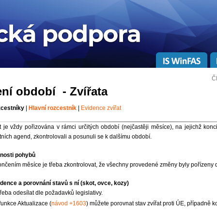
Č
ní období - Zvířata
zcestníky
|
Hlavní rozcestník
|
Evidence zvířat
t je vždy pořizována v rámci určitých období (nejčastěji měsíce), na jejichž kon
tních agend, zkontrolovali a posunuli se k dalšímu období.
lnosti pohybů
nčením měsíce je třeba zkontrolovat, že všechny provedené změny byly pořízeny 
idence a porovnání stavů s ní (skot, ovce, kozy)
třeba odesílat dle požadavků legislativy.
unkce Aktualizace (
návod +1603
) můžete porovnat stav zvířat proti ÚE, případně ko